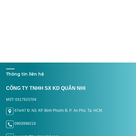
Thông tin liên hệ
CÔNG TY TNHH SX KD QUÂN NHI
MST: 0317915704
67e/47 Đ. N3, KP. Bình Phước B, P. An Phú, Tp. H
CM
0903998219