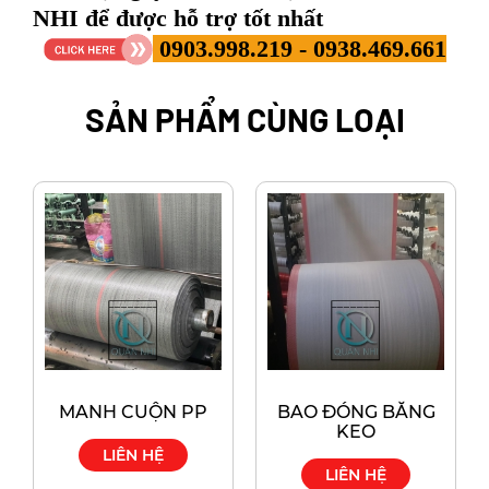
NHI để được hỗ trợ tốt nhất
0903.998.219 -
0938.469.661
SẢN PHẨM CÙNG LOẠI
MANH CUỘN PP
BAO ĐÓNG BĂNG
KEO
LIÊN HỆ
LIÊN HỆ