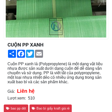
CUỘN PP XANH
Share
Facebook
Twitter
Email
Cuộn PP xanh lá (Polypropylene) là một dạng vật liệu
nhựa được sản xuất dưới dạng cuộn để dễ dàng vận
chuyển và sử dụng. PP là viết tắt của polypropylene,
một loại nhựa nhiệt dẻo có nhiều ứng dụng trong sản
xuất bao bì và các sản phẩm khác.
Liên hệ
Giá:
Lượt xem:
510
bao pp dệt
Bao bì giấy kraft giá rẻ