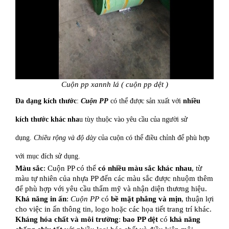
Cuộn pp xannh lá ( cuộn pp dệt )
Đa dạng kích thước
:
Cuộn PP
có thể được sản xuất với
nhiều
kích thước khác nha
u tùy thuộc vào yêu cầu của người sử
dụng.
Chiều rộng và độ dày
của cuộn có thể điều chỉnh để phù hợp
với mục đích sử dụng.
Màu sắc
: Cuộn PP có thể
có nhiều màu sắc khác nhau
, từ
màu tự nhiên của nhựa PP đến các màu sắc được nhuộm thêm
để phù hợp với yêu cầu thẩm mỹ và nhận diện thương hiệu.
Khả năng in ấn
:
Cuộn PP
có
bề mặt phẳng và mịn
, thuận lợi
cho việc in ấn thông tin, logo hoặc các họa tiết trang trí khác.
Kháng hóa chất và môi trường
:
bao PP dệt
có
khả năng