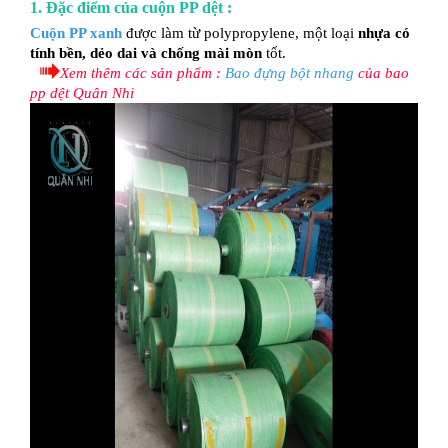
1. Đặc điểm của cuộn PP dệt :
Cuộn PP xanh
được làm từ polypropylene, một loại
nhựa có
tính bền, dẻo dai và chống mài mòn
tốt.
Xem thêm các sản phẩm :
Bao đựng bột nhang
của bao
pp dệt Quân Nhi