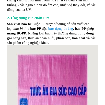
chống chịu tốt
với nhiều loại hóa chất và điều kiện môi
trường khắc nghiệt, như độ ẩm cao, nhiệt độ thay đổi, và tác
động của tia UV.
2. Ứng dụng của cuộn PP:
Sản xuất bao bì
: Cuộn PP được sử dụng để sản xuất các
loại
bao bì
như
bao PP dệt,
bao đựng đường
, bao PP ghép
màng BOPP
. Những loại bao này thường dùng trong
đóng
gói nông sản
, thức ăn chăn nuôi,
phân bón
,
hóa chất
và các
sản phẩm công nghiệp khác.