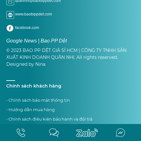
quannhi@baobippdet.com
www.baobippdet.com
facebook.com
Google News | Bao PP Dệt
© 2023 BAO PP DỆT GIÁ SỈ HCM | CÔNG TY TNHH SẢN
XUẤT KINH DOANH QUÂN NHI. All rights reserved.
Designed by Nina
Chính sách khách hàng
• Chính sách bảo mật thông tin
• Hướng dẫn mua hàng
• Chính sách điều kiện bảo hành và đổi trả
• Chính sách giao hàng tận nơi