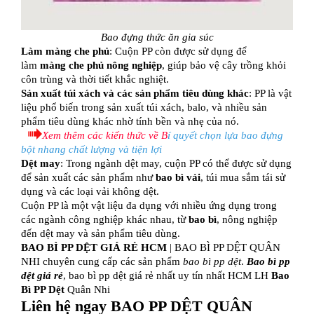
Bao đựng thức ăn gia súc
Làm màng che phủ
: Cuộn PP còn được sử dụng để
làm
màng che phủ nông nghiệp
, giúp bảo vệ cây trồng khỏi
côn trùng và thời tiết khắc nghiệt.
Sản xuất túi xách và các sản phẩm tiêu dùng khác
: PP là vật
liệu phổ biến trong sản xuất túi xách, balo, và nhiều sản
phẩm tiêu dùng khác nhờ tính bền và nhẹ của nó.
Xem thêm các kiến thức về
B
í quyết chọn lựa bao đựng
bột nhang chất lượng và tiện lợi
Dệt may
: Trong ngành dệt may, cuộn PP có thể được sử dụng
để sản xuất các sản phẩm như
bao bì vải
, túi mua sắm tái sử
dụng và các loại vải không dệt.
Cuộn PP là một vật liệu đa dụng với nhiều ứng dụng trong
các ngành công nghiệp khác nhau, từ
bao bì
, nông nghiệp
đến dệt may và sản phẩm tiêu dùng.
BAO BÌ PP DỆT GIÁ RẺ HCM
| BAO BÌ PP DỆT QUÂN
NHI chuyên cung cấp các sản phẩm
bao bì pp dệt
.
Bao bì pp
dệt giá rẻ
, bao bì pp dệt giá rẻ nhất uy tín nhất HCM LH
Bao
Bì PP Dệt
Quân Nhi
Liên hệ ngay BAO PP DỆT QUÂN