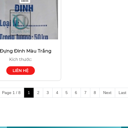
 Đựng Đinh Màu Trắng
Kích thước:
LIÊN HỆ
Page 1 / 8
1
2
3
4
5
6
7
8
Next
Last