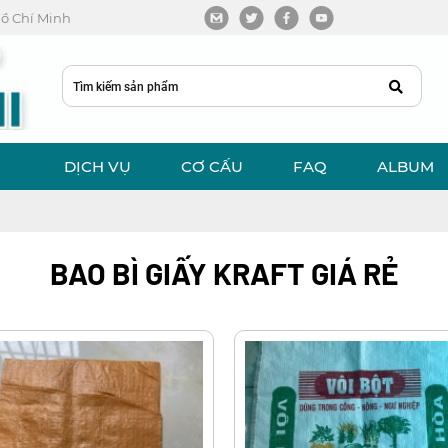
 Hồ Chí Minh
DỊCH VỤ
CƠ CẤU
FAQ
ALBUM
BAO BÌ GIẤY KRAFT GIÁ RẺ