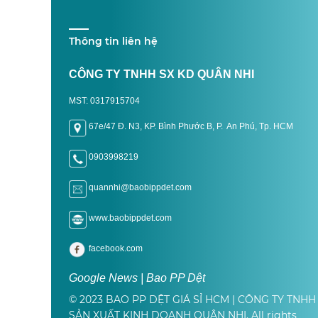
Thông tin liên hệ
CÔNG TY TNHH SX KD QUÂN NHI
MST: 0317915704
67e/47 Đ. N3, KP. Bình Phước B, P. An Phú, Tp. H
CM
0903998219
quannhi@baobippdet.com
www.baobippdet.com
facebook.com
Google News | Bao PP Dệt
© 2023 BAO PP DỆT GIÁ SỈ HCM | CÔNG TY TNHH
SẢN XUẤT KINH DOANH QUÂN NHI. All rights