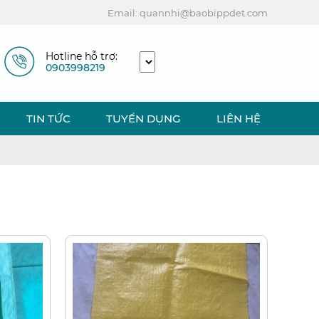
Email: quannhi@baobippdet.com
Hotline hỗ trợ:
0903998219
TIN TỨC
TUYỂN DỤNG
LIÊN HỆ