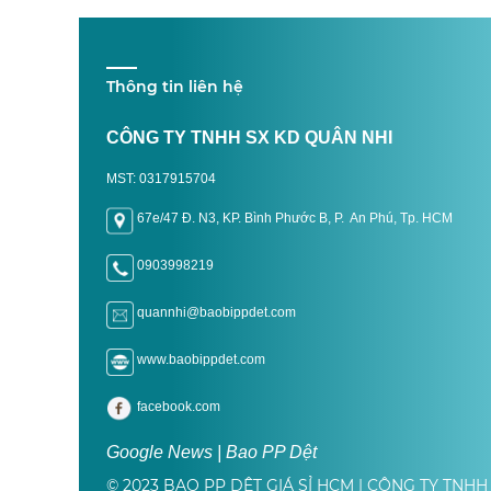
Thông tin liên hệ
CÔNG TY TNHH SX KD QUÂN NHI
MST: 0317915704
67e/47 Đ. N3, KP. Bình Phước B, P. An Phú, Tp. H
CM
0903998219
quannhi@baobippdet.com
www.baobippdet.com
facebook.com
Google News | Bao PP Dệt
© 2023 BAO PP DỆT GIÁ SỈ HCM | CÔNG TY TNHH