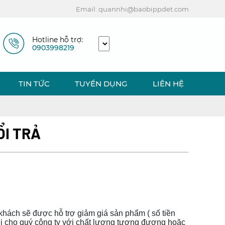
Email: quannhi@baobippdet.com
Hotline hỗ trợ:
0903998219
TIN TỨC
TUYỂN DỤNG
LIÊN HỆ
ỔI TRẢ
khách sẽ được hỗ trợ giảm giá sản phẩm ( số tiền
mới cho quý công ty với chất lượng tương đương hoặc