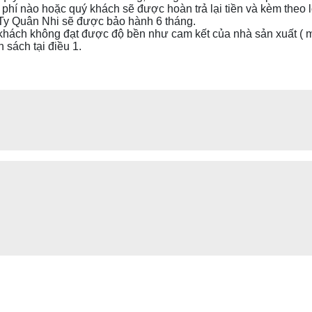
phí nào hoặc quý khách sẽ được hoàn trả lại tiền và kèm theo lời
Ty Quân Nhi sẽ được bảo hành 6 tháng.
hách không đạt được độ bền như cam kết của nhà sản xuất ( mặ
sách tại điều 1.
dIn
Messenger