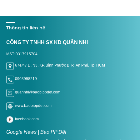
Thông tin liên hệ
CÔNG TY TNHH SX KD QUÂN NHI
MST: 0317915704
67e/47 Đ. N3, KP. Bình Phước B, P. An Phú, Tp. H
CM
0903998219
quannhi@baobippdet.com
www.baobippdet.com
facebook.com
Google News | Bao PP Dệt