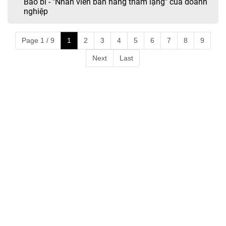
Bao bì - "Nhân viên bán hàng thầm lặng" của doanh
nghiệp
Page 1 / 9
1
2
3
4
5
6
7
8
9
Next
Last