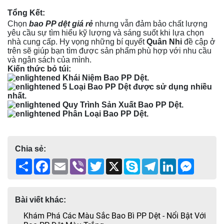
Tổng Kết:
Chọn
bao PP dệt giá rẻ
nhưng vẫn đảm bảo chất lượng
yêu cầu sự tìm hiểu kỹ lượng và sáng suốt khi lựa chọn
nhà cung cấp. Hy vọng những bí quyết
Quân Nhi
đề cập ở
trên sẽ giúp bạn tìm được sản phẩm phù hợp với nhu cầu
và ngân sách của mình.
Kiến thức bỏ túi:
Khái Niệm Bao PP Dệt
.
5 Loại Bao PP Dệt được sử dụng nhiều
nhất
.
Quy Trình Sản Xuất Bao PP Dệt
.
Phân Loại Bao PP Dệt
.
Chia sẻ:
Share
Facebook
Email
Viber
Twitter
X
Skype
Telegram
LinkedIn
Messen
Bài viết khác:
Khám Phá Các Màu Sắc Bao Bì PP Dệt - Nổi Bật Với