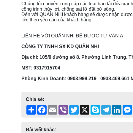
Chúng tôi chuyên cung cấp các loại bao tải dứa xanh
công trình thủy lợi, chống sạt lỡ đất bờ sông.
Đến với QUÂN NHI khách hàng sẽ được nhận được mứ
lớn theo yêu cầu của khách hàng.
LIÊN HỆ VỚI QUÂN NHI ĐỂ ĐƯỢC TƯ VẤN Ạ
CÔNG TY TNHH SX KD QUÂN NHI
Địa chỉ: 105/9 đường số 8, Phường LInh Trung, 
MST:
0317915704
Phòng Kinh Doanh: 0903.998.219 -
0938.469.661
M
Chia sẻ:
Share
Facebook
Email
Viber
Twitter
X
Skype
Telegram
Linke
Bài viết khác: