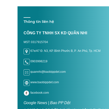
Thông tin liên hệ
CÔNG TY TNHH SX KD QUÂN NHI
MST: 0317915704
67e/47 Đ. N3, KP. Bình Phước B, P. An Phú, Tp. H
CM
0903998219
quannhi@baobippdet.com
www.baobippdet.com
facebook.com
Google News | Bao PP Dệt