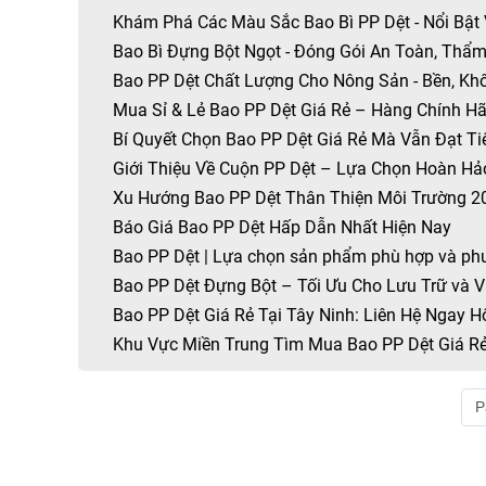
Khám Phá Các Màu Sắc Bao Bì PP Dệt - Nổi Bật
Bao Bì Đựng Bột Ngọt - Đóng Gói An Toàn, Thẩm
Bao PP Dệt Chất Lượng Cho Nông Sản - Bền, Kh
Mua Sỉ & Lẻ Bao PP Dệt Giá Rẻ – Hàng Chính Hã
Bí Quyết Chọn Bao PP Dệt Giá Rẻ Mà Vẫn Đạt T
Giới Thiệu Về Cuộn PP Dệt – Lựa Chọn Hoàn Hả
Xu Hướng Bao PP Dệt Thân Thiện Môi Trường 2
Báo Giá Bao PP Dệt Hấp Dẫn Nhất Hiện Nay
Bao PP Dệt | Lựa chọn sản phẩm phù hợp và ph
Bao PP Dệt Đựng Bột – Tối Ưu Cho Lưu Trữ và 
Bao PP Dệt Giá Rẻ Tại Tây Ninh: Liên Hệ Ngay 
Khu Vực Miền Trung Tìm Mua Bao PP Dệt Giá R
P