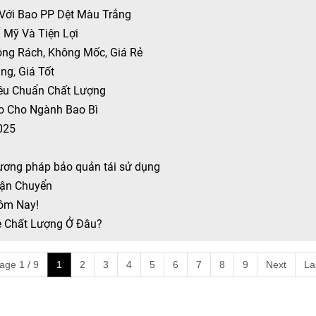
 Với Bao PP Dệt Màu Trắng
 Mỹ Và Tiện Lợi
ông Rách, Không Mốc, Giá Rẻ
ng, Giá Tốt
iêu Chuẩn Chất Lượng
o Cho Ngành Bao Bì
025
ương pháp bảo quản tái sử dụng
Vận Chuyển
Hôm Nay!
ẻ Chất Lượng Ở Đâu?
age 1 / 9
1
2
3
4
5
6
7
8
9
Next
La