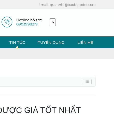
Email: quannhi@baobippdet.com
Hotline hỗ trợ:
0903998219
TIN TỨC
TUYỂN DỤNG
LIÊN HỆ
ĐƯỢC GIÁ TỐT NHẤT