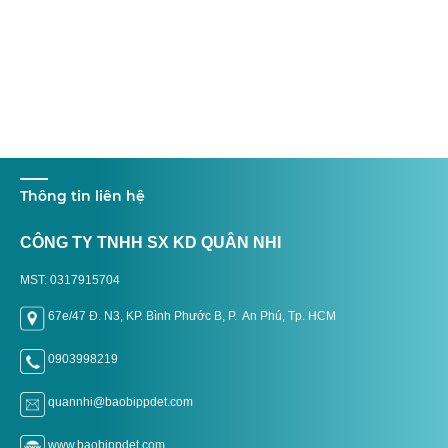
Thông tin liên hệ
CÔNG TY TNHH SX KD QUÂN NHI
MST: 0317915704
67e/47 Đ. N3, KP. Bình Phước B, P. An Phú, Tp. H
CM
0903998219
quannhi@baobippdet.com
www.baobippdet.com