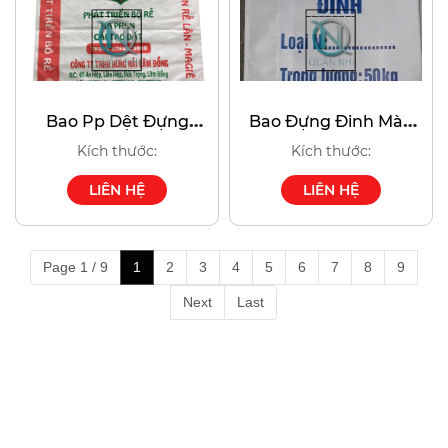
Bao Pp Dệt Đựng
Bao Đựng Đinh Màu
Phân Bón Rễ
Trắng
Kích thước:
Kích thước:
LIÊN HỆ
LIÊN HỆ
Page 1 / 9
1
2
3
4
5
6
7
8
9
Next
Last