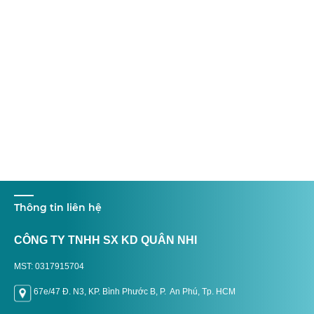
Thông tin liên hệ
CÔNG TY TNHH SX KD QUÂN NHI
MST: 0317915704
67e/47 Đ. N3, KP. Bình Phước B, P. An Phú, Tp. H
CM