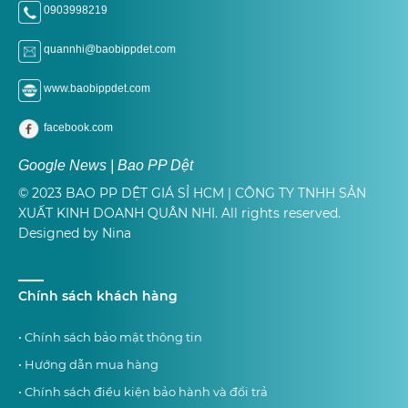
0903998219
quannhi@baobippdet.com
www.baobippdet.com
facebook.com
Google News | Bao PP Dệt
© 2023 BAO PP DỆT GIÁ SỈ HCM | CÔNG TY TNHH SẢN
XUẤT KINH DOANH QUÂN NHI. All rights reserved.
Designed by Nina
Chính sách khách hàng
• Chính sách bảo mật thông tin
• Hướng dẫn mua hàng
• Chính sách điều kiện bảo hành và đổi trả