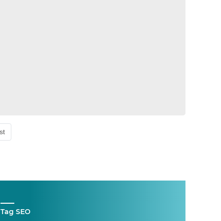
st
Tag SEO