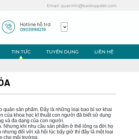
Email: quannhi@baobippdet.com
Hotline hỗ trợ:
0903998219
TIN TỨC
TUYỂN DỤNG
LIÊN HỆ
HÓA
ảo quản sản phẩm. Đây là những loại bao bì sơ khai
n của khoa học kĩ thuật con người đã biết sử dụng
ng và đa dạng của con người.
n. Nhưng khi nhu cầu sản phẩm ở thể lỏng ra đời họ
hưng đối với xã hội lúc bấy giờ thì đây là một loại
m cho môi trường.