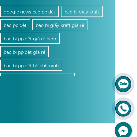
google news bao pp dệt
bao bì giấy kraft
bao pp dệt
bao bì giấy kraft giá rẻ
bao bì pp dệt giá rẻ hcm
bao bì pp dệt giá rẻ
bao bì pp dệt hồ chí minh
bao bì pp dệt giá sỉ hồ chí minh
mua bao bì pp dệt giá sỉ hcm
mua bao bì pp dệt giá sỉ
mua bao bì pp dệt
cung cấp bao bì pp dệt giá sỉ hcm