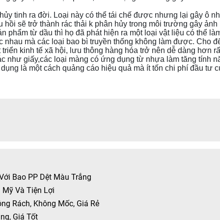
hủy tinh ra đời. Loại này có thể tái chế được nhưng lại gây ô n
 hồi sẽ trở thành rác thải k phân hủy trong môi trường gây ảnh
ản phẩm từ dầu thì họ đã phát hiện ra một loại vật liệu có thể l
 nhau mà các loại bao bì truyền thống không làm được. Cho đế
t triển kinh tế xã hội, lưu thông hàng hóa trở nên dễ dàng hơn
khác như giấy,các loại màng có ứng dụng từ nhựa làm tăng tính n
ng là một cách quảng cáo hiệu quả mà ít tốn chi phí đầu tư c
dIn
Messenger
 Với Bao PP Dệt Màu Trắng
 Mỹ Và Tiện Lợi
ông Rách, Không Mốc, Giá Rẻ
ng, Giá Tốt