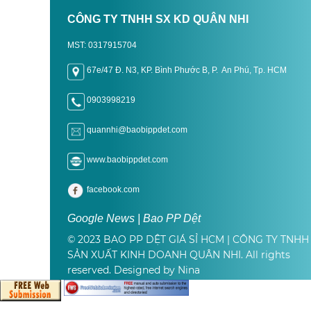
CÔNG TY TNHH SX KD QUÂN NHI
MST: 0317915704
67e/47 Đ. N3, KP. Bình Phước B, P. An Phú, Tp. H
CM
0903998219
quannhi@baobippdet.com
www.baobippdet.com
facebook.com
Google News | Bao PP Dệt
© 2023 BAO PP DỆT GIÁ SỈ HCM | CÔNG TY TNHH
SẢN XUẤT KINH DOANH QUÂN NHI. All rights
reserved. Designed by Nina