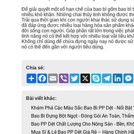
Để giải quyết một số hạn chế của bao bì gốm bao bì t
nhiều khó khăn. Những chai thủy tinh không được thu
Trải qua thời gian khi con người khai thác sử dụng s
đã đáp ứng được nhiều loại hàng hóa sản phẩm khác
đời sống con người. Góp phần rất lớn trong việc phá
tính năng nó có thể kết hợp với nhiều loại vật liệu 
Không chỉ dùng để chứa đựng ngày nay nó được sử dụ
nó có thể đến gần với người tiêu dùng.
Chia sẻ:
Share
Facebook
Email
Viber
Twitter
X
Skype
Telegram
Linke
Bài viết khác:
Khám Phá Các Màu Sắc Bao Bì PP Dệt - Nổi Bật
Bao Bì Đựng Bột Ngọt - Đóng Gói An Toàn, Thẩm
Bao PP Dệt Chất Lượng Cho Nông Sản - Bền, Kh
Mua Sỉ & Lẻ Bao PP Dệt Giá Rẻ – Hàng Chính Hã