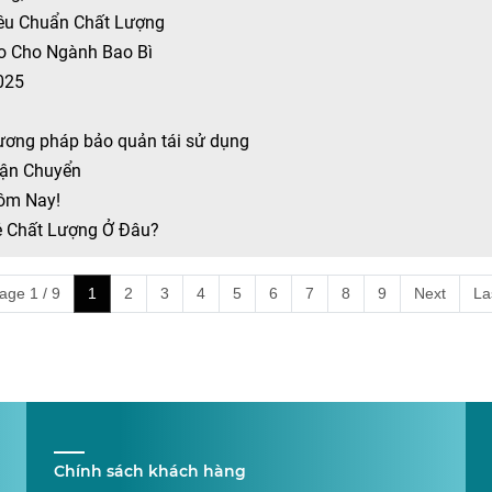
iêu Chuẩn Chất Lượng
o Cho Ngành Bao Bì
025
ương pháp bảo quản tái sử dụng
Vận Chuyển
Hôm Nay!
ẻ Chất Lượng Ở Đâu?
age 1 / 9
1
2
3
4
5
6
7
8
9
Next
La
Chính sách khách hàng