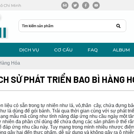
 Hồ Chí Minh
DỊCH VỤ
CƠ CẤU
FAQ
ALBUM
 Hàng Hóa
CH SỬ PHÁT TRIỂN BAO BÌ HÀNG 
n liệu có sẵn trong tự nhiên như lá, vỏ,thân cây, chứa đựng b
 lá dùng để gói bánh. Trải qua thời gian cùng với sự phát triể
a dạng mẫu mã cũng như tính năng đáp ứng nhu cầu ngày một tă
tự nhiên đa phần chỉ dùng để chứa đựng các sản phẩm ở thể rắ
 để đáp ứng nhu cầu này. Tuy mang trong mình nhiều nhược điểm n
hông gây hại đến thực phẩm, dễ sử dụng và không gây ra ô nhiễ