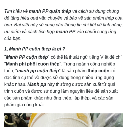
Tìm hiểu về
manh PP quấn thép
và cách sử dụng chúng
để tăng hiệu quả vận chuyển và bảo vệ sản phẩm thép của
bạn. Bài viết này sẽ cung cấp thông tin chi tiết về tính năng,
ưu điểm và cách tích hợp
manh PP
vào chuỗi cung ứng
của bạn.
1,
Manh PP cuộn thép
là gì ?
"
Manh PP cuộn thép
" có thể là thuật ngữ tiếng Việt để chỉ
"
Manh phi phôi cuộn thép
". Trong ngành công nghiệp
thép, "
manh pp cuộn thép
" là sản phẩm
thép cuộn
có
đặc tính cụ thể và được sử dụng trong nhiều ứng dụng
khác nhau.
Manh pp
này thường được sản xuất từ quá
trình cuộn và được sử dụng làm nguyên liệu để sản xuất
các sản phẩm khác như ống thép, láp thép, và các sản
phẩm gia công khác.