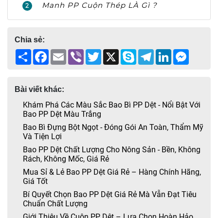
Manh PP Cuộn Thép LÀ Gì ?
2
Chia sẻ:
Share
Facebook
Email
Viber
Twitter
X
Skype
Telegram
LinkedIn
Messen
Bài viết khác:
Khám Phá Các Màu Sắc Bao Bì PP Dệt - Nổi Bật Với
Bao PP Dệt Màu Trắng
Bao Bì Đựng Bột Ngọt - Đóng Gói An Toàn, Thẩm Mỹ
Và Tiện Lợi
Bao PP Dệt Chất Lượng Cho Nông Sản - Bền, Không
Rách, Không Mốc, Giá Rẻ
Mua Sỉ & Lẻ Bao PP Dệt Giá Rẻ – Hàng Chính Hãng,
Giá Tốt
Bí Quyết Chọn Bao PP Dệt Giá Rẻ Mà Vẫn Đạt Tiêu
Chuẩn Chất Lượng
Giới Thiệu Về Cuộn PP Dệt – Lựa Chọn Hoàn Hảo