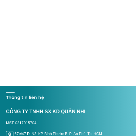
Thông tin liên hệ
CÔNG TY TNHH SX KD QUÂN NHI
MST: 0317915704
67e/47 Đ. N3, KP. Bình Phước B, P. An Phú, Tp. H
CM