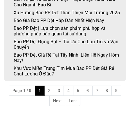
Cho Ngành Bao Bì
Xu Hướng Bao PP Dệt Thân Thiện Môi Trường 2025
Báo Giá Bao PP Dệt Hấp Dẫn Nhất Hiện Nay
Bao PP Dệt | Lựa chọn sản phẩm phù hợp và
phương pháp bảo quản tái sử dụng
Bao PP Dệt Đựng Bột – Tối Ưu Cho Lưu Trữ và Vận
Chuyển
Bao PP Dệt Giá Rẻ Tại Tây Ninh: Liên Hệ Ngay Hôm
Nay!
Khu Vực Miền Trung Tìm Mua Bao PP Dệt Giá Rẻ
Chất Lượng Ở Đâu?
Page 1 / 9
1
2
3
4
5
6
7
8
9
Next
Last