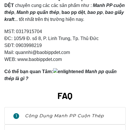
DỆT
chuyên cung các các sản phẩm như :
Manh PP cuộn
thép
,
Manh pp quấn thép
,
bao pp dệt
,
bao pp
,
bao giấy
kraft
... tốt nhất trên thị trường hiện nay.
MST: 0317915704
ĐC: 105/9 Đ. số 8, P. Linh Trung, Tp. Thủ Đức
SĐT: 0903998219
Mail: quannhi@baobippdet.com
WEB: www.baobippdet.com
Có thể bạn quan Tâm:
Manh pp quấn
thép là gì ?
FAQ
Công Dụng Manh PP Cuộn Thép
1