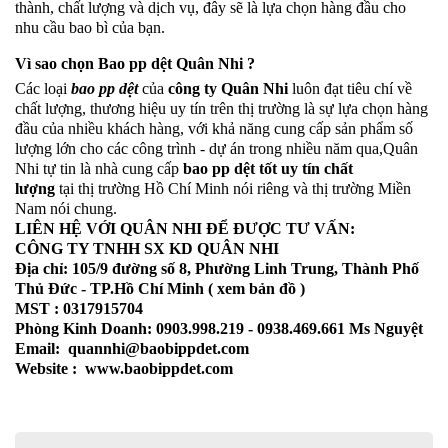
thành, chất lượng và dịch vụ, đây sẽ là lựa chọn hàng đầu cho
nhu cầu bao bì của bạn.
Vì sao chọn Bao pp dệt Quân Nhi ?
Các loại
bao pp dệt
của
công ty Quân Nhi
luôn đạt tiêu chí về
chất lượng, thương hiệu uy tín trên thị trường là sự lựa chọn hàng
đầu của nhiều khách hàng, với khả năng cung cấp sản phẩm số
lượng lớn cho các công trình - dự án trong nhiều năm qua,Quân
Nhi tự tin là nhà cung cấp
bao pp dệt tốt uy tín chất
lượng
tại thị trường Hồ Chí Minh nói riêng và thị trường Miền
Nam nói chung.
LIÊN HỆ VỚI QUÂN NHI ĐỂ ĐƯỢC TƯ VẤN:
CÔNG TY TNHH SX KD QUÂN NHI
Địa chỉ: 105/9 đường số 8, Phường Linh Trung, Thành Phố
Thủ Đức - TP.Hồ Chí Minh ( xem bản đồ )
MST : 0317915704
Phòng Kinh Doanh: 0903.998.219 - 0938.469.661 Ms Nguyệt
Email: quannhi@baobippdet.com
Website : www.baobippdet.com