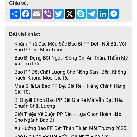
Chia sẻ:
Share
Facebook
Email
Viber
Twitter
X
Skype
Telegram
LinkedIn
Messen
Bài viết khác:
Khám Phá Các Màu Sắc Bao Bì PP Dệt - Nổi Bật Với
Bao PP Dệt Màu Trắng
Bao Bì Đựng Bột Ngọt - Đóng Gói An Toàn, Thẩm Mỹ
Và Tiện Lợi
Bao PP Dệt Chất Lượng Cho Nông Sản - Bền, Không
Rách, Không Mốc, Giá Rẻ
Mua Sỉ & Lẻ Bao PP Dệt Giá Rẻ – Hàng Chính Hãng,
Giá Tốt
Bí Quyết Chọn Bao PP Dệt Giá Rẻ Mà Vẫn Đạt Tiêu
Chuẩn Chất Lượng
Giới Thiệu Về Cuộn PP Dệt – Lựa Chọn Hoàn Hảo
Cho Ngành Bao Bì
Xu Hướng Bao PP Dệt Thân Thiện Môi Trường 2025
Báo Giá Bao PP Dệt Hấp Dẫn Nhất Hiện Nay