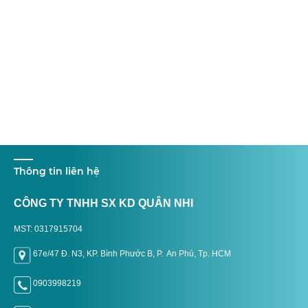
Thông tin liên hệ
CÔNG TY TNHH SX KD QUÂN NHI
MST: 0317915704
67e/47 Đ. N3, KP. Bình Phước B, P. An Phú, Tp. H
CM
0903998219