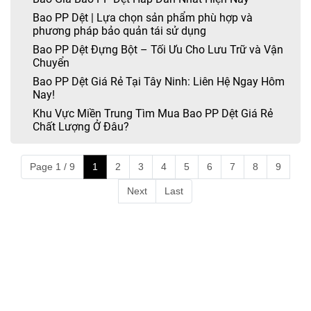
Bao PP Dệt | Lựa chọn sản phẩm phù hợp và
phương pháp bảo quản tái sử dụng
Bao PP Dệt Đựng Bột – Tối Ưu Cho Lưu Trữ và Vận
Chuyển
Bao PP Dệt Giá Rẻ Tại Tây Ninh: Liên Hệ Ngay Hôm
Nay!
Khu Vực Miền Trung Tìm Mua Bao PP Dệt Giá Rẻ
Chất Lượng Ở Đâu?
Page 1 / 9
1
2
3
4
5
6
7
8
9
Next
Last