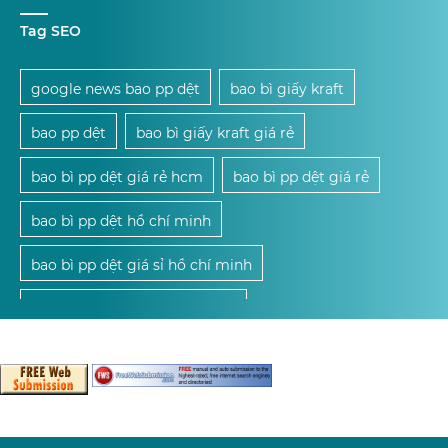
Tag SEO
google news bao pp dệt
bao bì giấy kraft
bao pp dệt
bao bì giấy kraft giá rẻ
bao bì pp dệt giá rẻ hcm
bao bì pp dệt giá rẻ
bao bì pp dệt hồ chí minh
bao bì pp dệt giá sỉ hồ chí minh
mua bao bì pp dệt giá sỉ hcm
mua bao bì pp dệt giá sỉ
mua bao bì pp dệt
cung cấp bao bì pp dệt giá sỉ hcm
cung cấp bao bì pp dệt giá sỉ