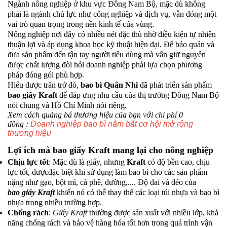
Ngành nông nghiệp ở khu vực Đông Nam Bộ, mặc dù không
phải là ngành chủ lực như công nghiệp và dịch vụ, vẫn đóng một
vai trò quan trọng trong nền kinh tế của vùng.
Nông nghiệp nơi đây có nhiều nét đặc thù nhờ điều kiện tự nhiên
thuận lợi và áp dụng khoa học kỹ thuật hiện đại. Để bảo quản và
đưa sản phẩm đến tận tay người tiêu dùng mà vẫn giữ nguyên
được chất lượng đòi hỏi doanh nghiệp phải lựa chọn phương
pháp đóng gói phù hợp.
Hiểu được trăn trở đó,
bao bì Quân Nhi
đã phát triển sản phẩm
bao giấy Kraft
để đáp ưng nhu cầu của thị trường Đông Nam Bộ
nói chung và Hồ Chí Minh nói riêng.
Xem cách quảng bá thương hiệu của bạn với chi phí 0
đồng :
Doanh nghiệp bao bì nắm bắt cơ hội mở rộng
thương hiệu
Lợi ích mà
bao giấy Kraft
mang lại cho nông nghiệp
Chịu lực tốt
: Mặc dù là giấy, nhưng
Kraft
có độ bền cao, chịu
lực tốt, đượcđặc biệt khi sử dụng làm bao bì cho các sản phẩm
nặng như gạo, bột mì, cà phê, đường,.... Độ dai và dẻo của
bao giấy Kraft
khiến nó có thể thay thế các loại túi nhựa và bao bì
nhựa trong nhiều trường hợp.
Chống rách
:
Giấy Kraft
thường được sản xuất với nhiều lớp, khả
năng chống rách và bảo vệ hàng hóa tốt hơn trong quá trình vận