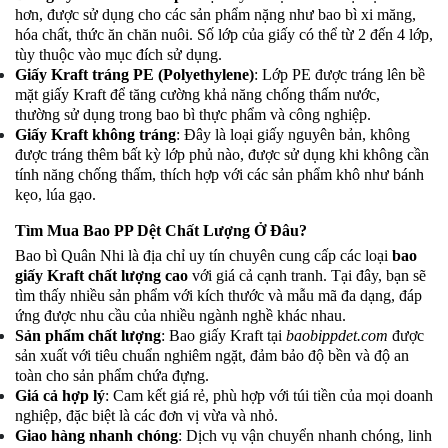
hơn, được sử dụng cho các sản phẩm nặng như bao bì xi măng,
hóa chất, thức ăn chăn nuôi. Số lớp của giấy có thể từ 2 đến 4 lớp,
tùy thuộc vào mục đích sử dụng.
Giấy Kraft tráng PE (Polyethylene)
: Lớp PE được tráng lên bề
mặt giấy Kraft để tăng cường khả năng chống thấm nước,
thường sử dụng trong bao bì thực phẩm và công nghiệp.
Giấy Kraft không tráng
: Đây là loại giấy nguyên bản, không
được tráng thêm bất kỳ lớp phủ nào, được sử dụng khi không cần
tính năng chống thấm, thích hợp với các sản phẩm khô như bánh
kẹo, lúa gạo.
Tìm Mua Bao PP Dệt Chất Lượng Ở Đâu?
Bao bì Quân Nhi là địa chỉ uy tín chuyên cung cấp các loại
bao
giấy Kraft chất lượng cao
với giá cả cạnh tranh. Tại đây, bạn sẽ
tìm thấy nhiều sản phẩm
với kích thước và mẫu mã đa dạng, đáp
ứng được nhu cầu của nhiều ngành nghề khác nhau.
Sản phẩm chất lượng
: Bao giấy Kraft tại
baobippdet.com
được
sản xuất với tiêu chuẩn nghiêm ngặt, đảm bảo độ bền và độ an
toàn cho sản phẩm chứa đựng.
Giá cả hợp lý
: Cam kết giá rẻ, phù hợp với túi tiền của mọi doanh
nghiệp, đặc biệt là các đơn vị vừa và nhỏ.
Giao hàng nhanh chóng
: Dịch vụ vận chuyển nhanh chóng, linh