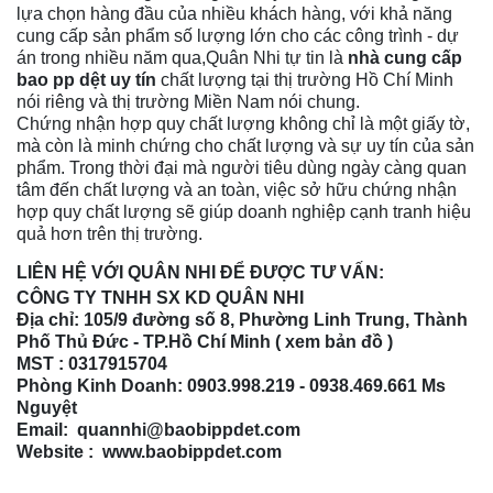
lựa chọn hàng đầu của nhiều khách hàng, với khả năng
cung cấp sản phẩm số lượng lớn cho các công trình - dự
án trong nhiều năm qua,Quân Nhi tự tin là
nhà cung cấp
bao pp dệt uy tín
chất lượng tại thị trường Hồ Chí Minh
nói riêng và thị trường Miền Nam nói chung.
Chứng nhận hợp quy chất lượng không chỉ là một giấy tờ,
mà còn là minh chứng cho chất lượng và sự uy tín của sản
phẩm. Trong thời đại mà người tiêu dùng ngày càng quan
tâm đến chất lượng và an toàn, việc sở hữu chứng nhận
hợp quy chất lượng sẽ giúp doanh nghiệp cạnh tranh hiệu
quả hơn trên thị trường.
LIÊN HỆ VỚI QUÂN NHI ĐỂ ĐƯỢC TƯ VẤN:
CÔNG TY TNHH SX KD QUÂN NHI
Địa chỉ: 105/9 đường số 8, Phường Linh Trung, Thành
Phố Thủ Đức - TP.Hồ Chí Minh (
xem bản đồ
)
MST : 0317915704
Phòng Kinh Doanh: 0903.998.219 - 0938.469.661 Ms
Nguyệt
Email: quannhi@baobippdet.com
Website : www.baobippdet.com