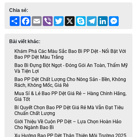
Chia sẻ:
Share
Facebook
Email
Viber
Twitter
X
Skype
Telegram
LinkedIn
Messen
Bài viết khác:
Khám Phá Các Màu Sắc Bao Bì PP Dệt - Nổi Bật Với
Bao PP Dệt Màu Trắng
Bao Bì Đựng Bột Ngọt - Đóng Gói An Toàn, Thẩm Mỹ
Và Tiện Lợi
Bao PP Dệt Chất Lượng Cho Nông Sản - Bền, Không
Rách, Không Mốc, Giá Rẻ
Mua Sỉ & Lẻ Bao PP Dệt Giá Rẻ – Hàng Chính Hãng,
Giá Tốt
Bí Quyết Chọn Bao PP Dệt Giá Rẻ Mà Vẫn Đạt Tiêu
Chuẩn Chất Lượng
Giới Thiệu Về Cuộn PP Dệt – Lựa Chọn Hoàn Hảo
Cho Ngành Bao Bì
Xu Hướng Bao PP Dệt Thân Thiện Môi Trường 2025