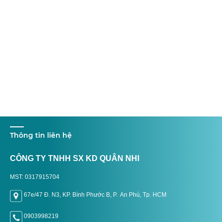
Thông tin liên hệ
CÔNG TY TNHH SX KD QUÂN NHI
MST: 0317915704
67e/47 Đ. N3, KP. Bình Phước B, P. An Phú, Tp. H
CM
0903998219