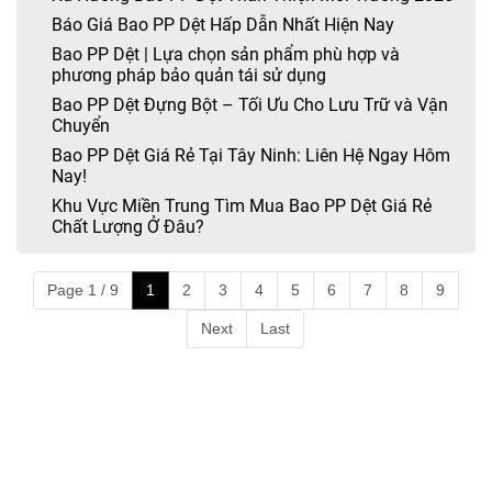
Báo Giá Bao PP Dệt Hấp Dẫn Nhất Hiện Nay
Bao PP Dệt | Lựa chọn sản phẩm phù hợp và
phương pháp bảo quản tái sử dụng
Bao PP Dệt Đựng Bột – Tối Ưu Cho Lưu Trữ và Vận
Chuyển
Bao PP Dệt Giá Rẻ Tại Tây Ninh: Liên Hệ Ngay Hôm
Nay!
Khu Vực Miền Trung Tìm Mua Bao PP Dệt Giá Rẻ
Chất Lượng Ở Đâu?
Page 1 / 9
1
2
3
4
5
6
7
8
9
Next
Last