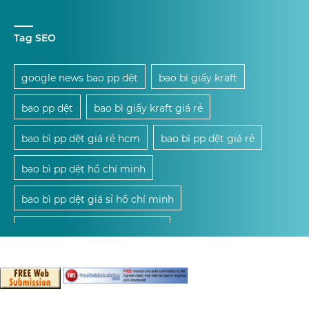
Tag SEO
google news bao pp dệt
bao bì giấy kraft
bao pp dệt
bao bì giấy kraft giá rẻ
bao bì pp dệt giá rẻ hcm
bao bì pp dệt giá rẻ
bao bì pp dệt hồ chí minh
bao bì pp dệt giá sỉ hồ chí minh
mua bao bì pp dệt giá sỉ hcm
mua bao bì pp dệt giá sỉ
mua bao bì pp dệt
cung cấp bao bì pp dệt giá sỉ hcm