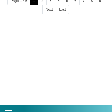
Page 1 / 9
1
2
3
4
5
6
7
8
9
Next
Last