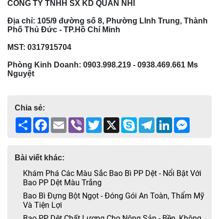
CÔNG TY TNHH SX KD QUÂN NHI
Địa chỉ: 105/9 đường số 8, Phường LInh Trung, Thành
Phố Thủ Đức - TP.Hồ Chí Minh
MST:
0317915704
Phòng Kinh Doanh: 0903.998.219 -
0938.469.661
Ms
Nguyệt
Chia sẻ:
Share
Facebook
Email
Viber
Twitter
X
Skype
Telegram
LinkedIn
Messen
Bài viết khác:
Khám Phá Các Màu Sắc Bao Bì PP Dệt - Nổi Bật Với
Bao PP Dệt Màu Trắng
Bao Bì Đựng Bột Ngọt - Đóng Gói An Toàn, Thẩm Mỹ
Và Tiện Lợi
Bao PP Dệt Chất Lượng Cho Nông Sản - Bền, Không