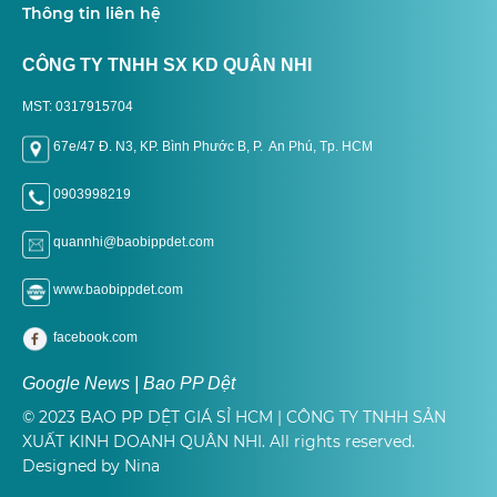
Thông tin liên hệ
CÔNG TY TNHH SX KD QUÂN NHI
MST: 0317915704
67e/47 Đ. N3, KP. Bình Phước B, P. An Phú, Tp. H
CM
0903998219
quannhi@baobippdet.com
www.baobippdet.com
facebook.com
Google News | Bao PP Dệt
© 2023 BAO PP DỆT GIÁ SỈ HCM | CÔNG TY TNHH SẢN
XUẤT KINH DOANH QUÂN NHI. All rights reserved.
Designed by Nina