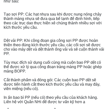
như sau:
Tạo sợi PP: Các hạt nhựa sau khi được nung nóng chảy
thành màng nhựa sẽ đưa qua bể lạnh để định hình, tiếp
theo các trục dao thực hiện xẻ chúng thành nhiều sợi với
kích thước yêu cầu.
Dệt vải PP: Khi công đoạn gia công sợi PP được hoàn
thiện theo đúng kích thước yêu cầu, các cối sợi sẽ được
cho vào máy dệt và dệt thành ống vải và sẽ cuộn thành vải
PP.
Tùy mục đích sử dụng cuối cùng mà cuộn bao PP dệt có
thể được xử lý qua công đoạn tráng màng PP hoặc ghép
màng BOPP.
Cắt thành phẩm và đóng gói: Các cuộn bao PP dệt sẽ
được tiến hành cắt theo kích thước yêu cầu và may đáy,
viền miệng (nếu có).
In ấn bao bì PP (nếu có) theo yêu cầu của khách hàng.
Liên hệ với Quân NHi để được tư vấn kỹ hơn ạ