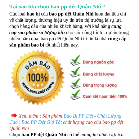
Tại sao lựa chọn bao pp dệt Quân Nhi ?
Các loại
bao bì
của
bao pp dệt Quân Nhi
luon đạt tiêu chí
về chất lượng, thương hiệu uy tín trên thị trường là sự lựa
chọn hàng đầu của nhiều khách hàng, với khả năng
cung
cấp sản phẩm số lượng lớn
cho các công trình - dự án trong
nhiều năm qua, bao pp dệt Quân Nhi tự tin là nhà
cung cấp
sản phẩm bao bì
tốt nhất hiện nay.
Xem thêm : Sản phẩm
Bao Bì PP Dệt - Chất Lượng
Cao | Bao PP Dệt Giá Tốt
chất lượng cao của bao pp dệt
Quân Nhi
Chọn
bao PP dệt Quân Nhi
có thể
mang lại nhiều lợi ích