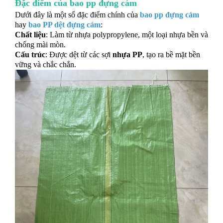
Đặc điểm của bao pp đựng cám
Dưới đây là một số đặc điểm chính của
bao pp đựng cám
hay
bao PP dệt đựng cám
:
Chất liệu
: Làm từ nhựa polypropylene, một loại nhựa bền và
chống mài mòn.
Cấu trúc
: Được dệt từ các sợi
nhựa PP
, tạo ra bề mặt bền
vững và chắc chắn.