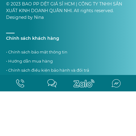
© 2023 BAO PP DỆT GIÁ SỈ HCM | CÔNG TY TNHH SẢN
XUẤT KINH DOANH QUÂN NHI. All rights reserved.
Designed by Nina
Chính sách khách hàng
• Chính sách bảo mật thông tin
• Hướng dẫn mua hàng
• Chính sách điều kiện bảo hành và đổi trả
• Chính sách giao hàng tận nơi
Tag SEO
google news bao pp dệt
bao bì giấy kraft
bao pp dệt
bao bì giấy kraft giá rẻ