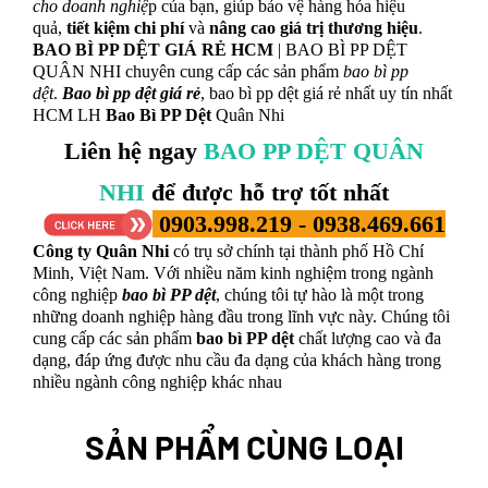
cho doanh nghiệ
p của bạn, giúp bảo vệ hàng hóa hiệu
quả,
tiết kiệm chi phí
và
nâng cao giá trị thương hiệu
.
BAO BÌ PP DỆT GIÁ RẺ HCM
| BAO BÌ PP DỆT
QUÂN NHI chuyên cung cấp các sản phẩm
bao bì pp
dệt
.
Bao bì pp dệt giá rẻ
, bao bì pp dệt giá rẻ nhất uy tín nhất
HCM LH
Bao Bì PP Dệt
Quân Nhi
Liên hệ ngay
BAO PP DỆT QUÂN
NHI
để được hỗ trợ tốt nhất
0903.998.219 -
0938.469.661
Công ty Quân Nhi
có trụ sở chính tại thành phố Hồ Chí
Minh, Việt Nam. Với nhiều năm kinh nghiệm trong ngành
công nghiệp
bao bì PP dệt
, chúng tôi tự hào là một trong
những doanh nghiệp hàng đầu trong lĩnh vực này. Chúng tôi
cung cấp các sản phẩm
bao bì PP dệt
chất lượng cao và đa
dạng, đáp ứng được nhu cầu đa dạng của khách hàng trong
nhiều ngành công nghiệp khác nhau
SẢN PHẨM CÙNG LOẠI