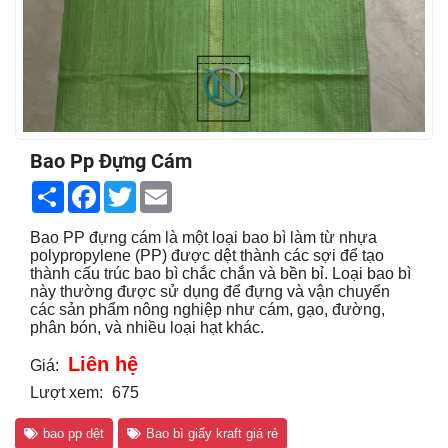
Bao Pp Đựng Cám
Share
Facebook
Twitter
Email
Bao PP đựng cám là một loại bao bì làm từ nhựa
polypropylene (PP) được dệt thành các sợi để tạo
thành cấu trúc bao bì chắc chắn và bền bỉ. Loại bao bì
này thường được sử dụng để đựng và vận chuyển
các sản phẩm nông nghiệp như cám, gạo, đường,
phân bón, và nhiều loại hạt khác.
Liên hệ
Giá:
Lượt xem:
675
bao pp dệt
Bao bì giấy kraft giá rẻ