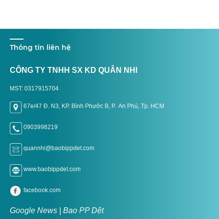
Thông tin liên hệ
CÔNG TY TNHH SX KD QUÂN NHI
MST: 0317915704
67e/47 Đ. N3, KP. Bình Phước B, P. An Phú, Tp. H
CM
0903998219
quannhi@baobippdet.com
www.baobippdet.com
facebook.com
Google News | Bao PP Dệt