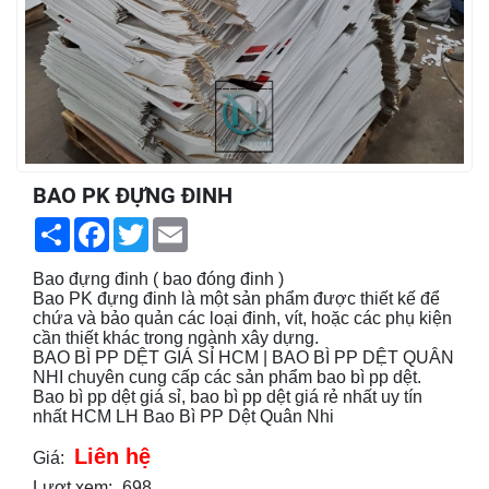
BAO PK ĐỰNG ĐINH
Share
Facebook
Twitter
Email
Bao đựng đinh ( bao đóng đinh )
Bao PK đựng đinh là một sản phẩm được thiết kế để
chứa và bảo quản các loại đinh, vít, hoặc các phụ kiện
cần thiết khác trong ngành xây dựng.
BAO BÌ PP DỆT GIÁ SỈ HCM | BAO BÌ PP DỆT QUÂN
NHI chuyên cung cấp các sản phẩm bao bì pp dệt.
Bao bì pp dệt giá sỉ, bao bì pp dệt giá rẻ nhất uy tín
nhất HCM LH Bao Bì PP Dệt Quân Nhi
Liên hệ
Giá:
Lượt xem:
698