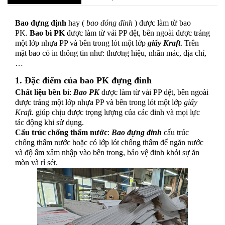
Bao đựng định
hay (
bao đóng đinh
) được làm từ bao
PK.
Bao bì PK
được làm từ vải PP dệt, bên ngoài được tráng
một lớp nhựa PP và bên trong lót một lớp
giấy Kraft
. Trên
mặt bao có in thông tin như: thương hiệu, nhãn mác, địa chỉ,
…
1. Đặc điểm của
bao PK đựng đinh
Chất liệu bền bỉ
:
Bao PK
được làm từ vải PP dệt, bên ngoài
được tráng một lớp nhựa PP và bên trong lót một lớp
giấy
Kraft
. giúp chịu được trọng lượng của các đinh và mọi lực
tác động khi sử dụng.
Cấu trúc chống thấm nước
:
Bao đựng đinh
cấu trúc
chống thấm nước hoặc có lớp lót chống thấm để ngăn nước
và độ ẩm xâm nhập vào bên trong, bảo vệ đinh khỏi sự ăn
mòn và rỉ sét.