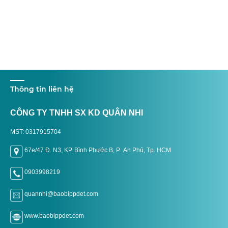
Thông tin liên hệ
CÔNG TY TNHH SX KD QUÂN NHI
MST: 0317915704
67e/47 Đ. N3, KP. Bình Phước B, P. An Phú, Tp. H
CM
0903998219
quannhi@baobippdet.com
www.baobippdet.com