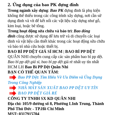
2. Ứng dụng của
bao PK đựng đinh
Trong ngành xây dựng
:
Bao PK
đựng đinh là phụ kiện
không thể thiếu trong các công trình xây dựng, nơi cần sử
dụng đinh và vít để kết nối các vật liệu xây dựng như gỗ,
kim loại, hoặc bê tông.
Trong hoạt động sửa chữa và bảo trì
:
Bao đóng
đinh
cũng được sử dụng để lưu trữ và di chuyển các loại
đinh và vật liệu cần thiết khác trong các hoạt động sửa chữa
và bảo trì nhà cửa hoặc thiết bị.
BAO BÌ PP DỆT GIÁ SỈ HCM
|
BAO BÌ PP DỆT
QUÂN NHI chuyên cung cấp các sản phẩm bao bì pp dệt.
Bao bì pp dệt giá sỉ
,
bao bì pp dệt
giá rẻ nhất uy tín nhất
HCM LH
Bao Bì PP Dệt Quân Nhi
BẠN CÓ THỂ QUAN TÂM
:
Bao PP Dệt: Tìm Hiểu Về Ưu Điểm và Ứng Dụng
Trong Công Nghiệp
NHÀ MÁY SẢN XUẤT BAO PP DỆT UY TÍN
BAO PP DỆT GIÁ RẺ
CÔNG TY TNHH SX KD QUÂN NHI
Địa chỉ: 105/9 đường số 8, Phường LInh Trung, Thành
Phố Thủ Đức - TP.Hồ Chí Minh
MST: 0317915704