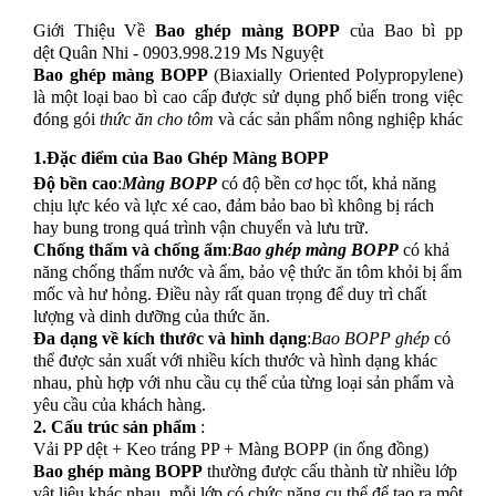
Giới Thiệu Về
Bao ghép màng BOPP
của Bao bì pp
dệt Quân Nhi
- 0903.998.219 Ms Nguyệt
Bao ghép màng BOPP
(Biaxially Oriented Polypropylene)
là một loại bao bì cao cấp được sử dụng phổ biến trong việc
đóng gói
thức ăn cho tôm
và các sản phẩm nông nghiệp khác
1.Đặc điểm của Bao Ghép Màng BOPP
Độ bền cao
:
Màng BOPP
có độ bền cơ học tốt, khả năng
chịu lực kéo và lực xé cao, đảm bảo bao bì không bị rách
hay bung trong quá trình vận chuyển và lưu trữ.
Chống thấm và chống ẩm
:
Bao ghép màng BOPP
có khả
năng chống thấm nước và ẩm, bảo vệ thức ăn tôm khỏi bị ẩm
mốc và hư hỏng. Điều này rất quan trọng để duy trì chất
lượng và dinh dưỡng của thức ăn.
Đa dạng về kích thước và hình dạng
:
Bao BOPP ghép
có
thể được sản xuất với nhiều kích thước và hình dạng khác
nhau, phù hợp với nhu cầu cụ thể của từng loại sản phẩm và
yêu cầu của khách hàng.
2. Cấu trúc sản phẩm
:
Vải PP dệt
+ Keo tráng PP + Màng BOPP (in ống đồng)
Bao ghép màng BOPP
thường được cấu thành từ nhiều lớp
vật liệu khác nhau, mỗi lớp có chức năng cụ thể để tạo ra một