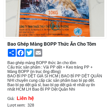
Bao Ghép Màng BOPP Thức Ăn Cho Tôm
Share
Facebook
Twitter
Email
Bao ghép màng BOPP thức ăn cho tôm
Cấu trúc sản phẩm : Vải PP dệt + Keo tráng PP +
Màng BOPP (in trục ống đồng)
BAO BÌ PP DỆT GIÁ SỈ HCM | BAO BÌ PP DỆT QUÂN
NHI chuyên cung cấp các sản phẩm bao bì pp dệt.
Bao bì pp dệt giá sỉ, bao bì pp dệt giá rẻ nhất uy tín
nhất HCM LH Bao Bì PP Dệt Quân Nhi
Liên hệ
Giá:
Lượt xem:
328