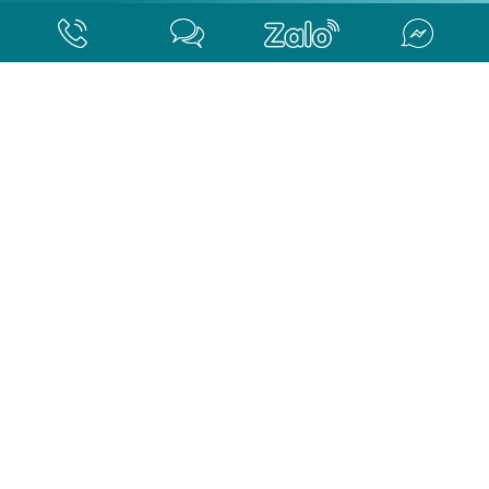
• Chính sách giao hàng tận nơi
Tag SEO
google news bao pp dệt
bao bì giấy kraft
bao pp dệt
bao bì giấy kraft giá rẻ
bao bì pp dệt giá rẻ hcm
bao bì pp dệt giá rẻ
bao bì pp dệt hồ chí minh
bao bì pp dệt giá sỉ hồ chí minh
mua bao bì pp dệt giá sỉ hcm
mua bao bì pp dệt giá sỉ
mua bao bì pp dệt