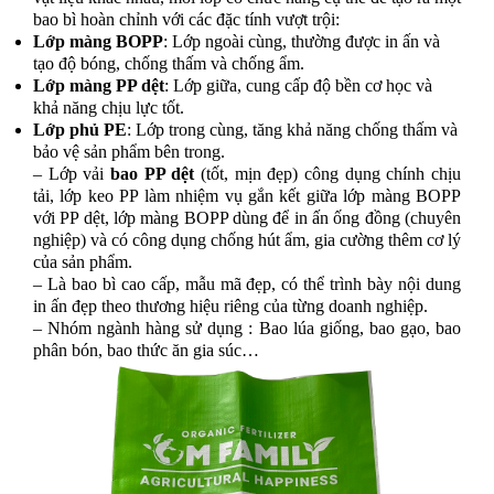
bao bì hoàn chỉnh với các đặc tính vượt trội:
Lớp màng BOPP
: Lớp ngoài cùng, thường được in ấn và
tạo độ bóng, chống thấm và chống ẩm.
Lớp màng PP dệt
: Lớp giữa, cung cấp độ bền cơ học và
khả năng chịu lực tốt.
Lớp phủ PE
: Lớp trong cùng, tăng khả năng chống thấm và
bảo vệ sản phẩm bên trong.
– Lớp vải
bao PP dệt
(tốt, mịn đẹp) công dụng chính chịu
tải, lớp keo PP làm nhiệm vụ gắn kết giữa lớp màng BOPP
với PP dệt, lớp màng BOPP dùng để in ấn ống đồng (chuyên
nghiệp) và có công dụng chống hút ẩm, gia cường thêm cơ lý
của sản phẩm.
– Là bao bì cao cấp, mẫu mã đẹp, có thể trình bày nội dung
in ấn đẹp theo thương hiệu riêng của từng doanh nghiệp.
– Nhóm ngành hàng sử dụng : Bao lúa giống, bao gạo, bao
phân bón, bao thức ăn gia súc…