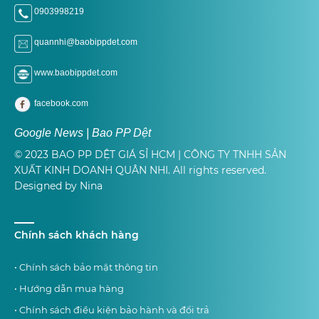
0903998219
quannhi@baobippdet.com
www.baobippdet.com
facebook.com
Google News | Bao PP Dệt
© 2023 BAO PP DỆT GIÁ SỈ HCM | CÔNG TY TNHH SẢN
XUẤT KINH DOANH QUÂN NHI. All rights reserved.
Designed by Nina
Chính sách khách hàng
• Chính sách bảo mật thông tin
• Hướng dẫn mua hàng
• Chính sách điều kiện bảo hành và đổi trả