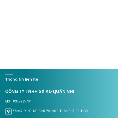
Thông tin liên hệ
CÔNG TY TNHH SX KD QUÂN NHI
MST: 0317915704
67e/47 Đ. N3, KP. Bình Phước B, P. An Phú, Tp. H
CM