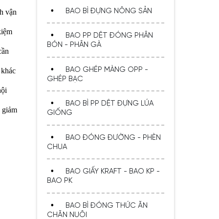
Không Mốc, Giá Rẻ
BAO BÌ ĐỰNG NÔNG SẢN
nh vận
kiệm
BAO PP DỆT ĐÓNG PHÂN
BÓN - PHÂN GÀ
cần
BAO GHÉP MÀNG OPP -
 khác
GHÉP BẠC
hội
BAO BÌ PP DỆT ĐỰNG LÚA
Mua Sỉ & Lẻ Bao PP Dệt Giá Rẻ
p giảm
GIỐNG
– Hàng Chính Hãng, Giá Tốt
BAO ĐÓNG ĐƯỜNG - PHÈN
CHUA
BAO GIẤY KRAFT - BAO KP -
BAO PK
BAO BÌ ĐÓNG THỨC ĂN
CHĂN NUÔI