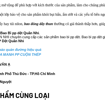
 mở rộng để phù hợp với kích thước của sản phẩm, làm cho chúng ph
ột lớp bảo vệ cho sản phẩm khỏi bụi bẩn, ẩm ướt và các yếu tố bên ng
ấy hay túi nilon,
bao đóng dây thun
thường có giá thành thấp hơn, giú
a
Bao Bì pp dệt Quân Nhi
.
NHI chuyên cung cấp các sản phẩm bao bì pp dệt. Bao bì pp dệt gi
P Dệt Quân Nhi
 bảo quản đường hiệu quả
ỦA MANH PP CUỘN THÉP
 VẤN Ạ
ành Phố Thủ Đức - TP.Hồ Chí Minh
Nguyệt
HẨM CÙNG LOẠI