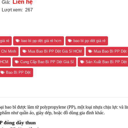
Liên hệ
Giá:
Lượt xem:
267
giá rẻ
bao bì pp dệt giá rẻ hcm
bao bì pp dệt giá rẻ
 Chí Minh
Mua Bao Bì PP Dệt Giá Sỉ HCM
Mua Bao Bì PP Dệt 
ỉ HCM
Cung Cấp Bao Bì PP Dệt Giá Sỉ
Sản Xuất Bao Bì PP Dệt
Bao Bì PP Dệt
loại bao bì được làm từ polypropylene (PP), một loại nhựa chịu lực và li
phẩm như quần áo, giày dép, hoặc đồ dùng gia đình khác.
P
đóng dây thun