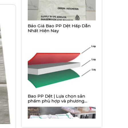
Bao PP Dệt | Lựa chọn sản
phẩm phù hợp và phương
pháp bảo quản tái sử dụng
Bao PP Dệt Đựng Bột – Tối Ưu
Cho Lưu Trữ và Vận Chuyển