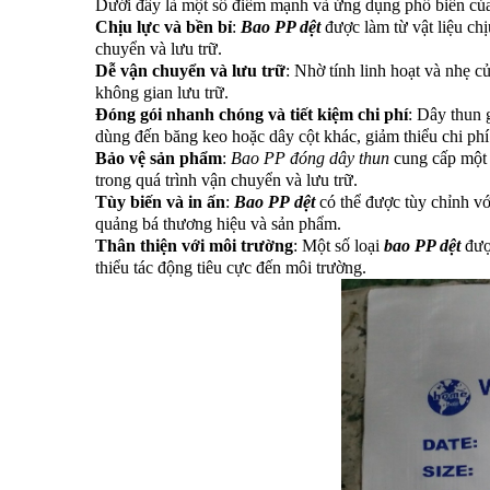
Dưới đây là một số điểm mạnh và ứng dụng phổ biến c
Chịu lực và bền bỉ
:
Bao PP dệt
được làm từ vật liệu chị
chuyển và lưu trữ.
Dễ vận chuyển và lưu trữ
: Nhờ tính linh hoạt và nhẹ c
không gian lưu trữ.
Đóng gói nhanh chóng và tiết kiệm chi phí
: Dây thun
dùng đến băng keo hoặc dây cột khác, giảm thiểu chi phí
Bảo vệ sản phẩm
:
Bao PP đóng dây thun
cung cấp một 
trong quá trình vận chuyển và lưu trữ.
Tùy biến và in ấn
:
Bao PP
dệt
có thể được tùy chỉnh vớ
quảng bá thương hiệu và sản phẩm.
Thân thiện với môi trường
: Một số loại
bao PP dệt
được
thiểu tác động tiêu cực đến môi trường.