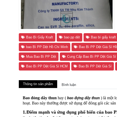
Bao Bì Giấy Kraft
bao pp dệt
Bao bì giấy kraft 
bao Bì PP Dệt Hồ Chí Minh
Bao Bì PP Dệt Giá Sỉ Hồ
Mua Bao Bì PP Dệt
Cung Cấp Bao Bì PP Dệt Giá S
Bao Bì PP Dệt Giá Sỉ HCM
Bao Bì PP Dệt Giá Sỉ
Thông tin sản phẩm
Bình luận
Bao đóng dây thun
hay (
bao đựng dây thun
) là một 
hoạt. Bao này thường được sử dụng để đóng gói các sản 
1.Điểm mạnh và ứng dụng phổ biến của
bao P