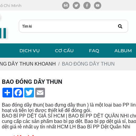
 Hồ Chí Minh
DỊCH VỤ
CƠ CẤU
FAQ
ALBUM
NG DÂY THUN KHOANH
BAO ĐÓNG DÂY THUN
BAO ĐÓNG DÂY THUN
Share
Facebook
Twitter
Email
Bao đóng dây thun( bao đựng dây thun ) là một loại bao PP li
hoạt và tiện lợi được thiết kế để đóng gói.
BAO BÌ PP DỆT GIÁ SỈ HCM | BAO BÌ PP DỆT QUÂN NHI ch
cung cấp các sản phẩm bao bì pp dệt. Bao bì pp dệt giá sỉ, bao
dệt giá rẻ nhất uy tín nhất HCM LH Bao Bì PP Dệt Quân Nhi