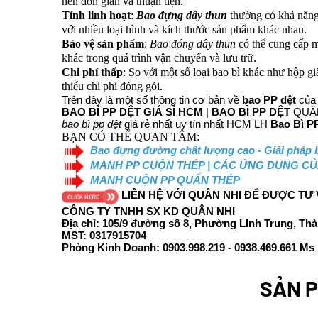
nên đơn giản và thuận tiện.
Tính linh hoạt
:
Bao đựng dây thun
thường có khả năng
với nhiều loại hình và kích thước sản phẩm khác nhau.
Bảo vệ sản phẩm
:
Bao đóng dây thun
có thể cung cấp m
khác trong quá trình vận chuyển và lưu trữ.
Chi phí thấp
: So với một số loại bao bì khác như hộp gi
thiểu chi phí đóng gói.
Trên đây là một số thông tin cơ bản về
bao PP dệt
củ
BAO BÌ PP DỆT GIÁ SỈ HCM
|
BAO BÌ PP DỆT
QUÂN 
bao bì pp dệt
giá rẻ nhất uy tín nhất HCM LH
Bao Bì P
BẠN CÓ THỂ QUAN TÂM:
Bao đựng đường chất lượng cao - Giải pháp
MANH PP CUỘN THÉP | CÁC ỨNG DỤNG C
MANH CUỘN PP QUẤN THÉP
LIÊN HỆ VỚI QUÂN NHI ĐỂ ĐƯỢC TƯ
CÔNG TY TNHH SX KD QUÂN NHI
Địa chỉ: 105/9 đường số 8, Phường LInh Trung, Th
MST:
0317915704
Phòng Kinh Doanh: 0903.998.219 -
0938.469.661
Ms 
SẢN P