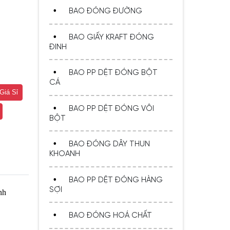
BAO ĐÓNG ĐƯỜNG
BAO GIẤY KRAFT ĐÓNG
ĐINH
BAO PP DỆT ĐÓNG BỘT
CÁ
Bao Bì Đựng Bột Ngọt - Đóng
Giá Sỉ
Gói An Toàn, Thẩm Mỹ Và Tiện
Lợi
BAO PP DỆT ĐÓNG VÔI
BỘT
BAO ĐÓNG DÂY THUN
KHOANH
BAO PP DỆT ĐÓNG HÀNG
SỢI
nh
Bao PP Dệt Chất Lượng Cho
BAO ĐÓNG HOÁ CHẤT
Nông Sản - Bền, Không Rách,