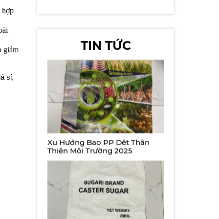
ù hợp
Xu Hướng Bao PP Dệt Thân
oài
Thiện Môi Trường 2025
TIN TỨC
p giảm
á sỉ,
Báo Giá Bao PP Dệt Hấp Dẫn
Nhất Hiện Nay