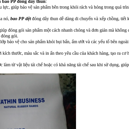
ủa
bao PP đóng dây thun
:
u lực, giúp bảo vệ sản phẩm bên trong khỏi rách và hỏng trong quá trì
ủa nó,
bao PP
dệt
đóng dây thun dễ dàng di chuyển và xếp chồng, tiết 
 giúp đóng gói sản phẩm một cách nhanh chóng và đơn giản mà không 
 đóng gói.
lớp bảo vệ cho sản phẩm khỏi bụi bẩn, ẩm ướt và các yếu tố bên ngoài
i kích thước, màu sắc và in ấn theo yêu cầu của khách hàng, tạo ra cơ 
 làm từ vật liệu tái chế hoặc có khả năng tái chế sau khi sử dụng, giú