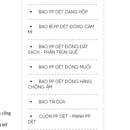
Bí Quyết Chọn Bao PP Dệt Giá
Rẻ Mà Vẫn Đạt Tiêu Chuẩn
BAO PP DỆT DẠNG HỘP
Chất Lượng
BAO BÌ PP DỆT ĐÓNG CÁM
MÌ
BAO PP DỆT ĐÓNG ĐẤT
SẠCH - PHÂN TRÙN QUẾ
BAO PP DỆT ĐÓNG MUỐI
Giới Thiệu Về Cuộn PP Dệt –
Lựa Chọn Hoàn Hảo Cho
BAO PP DỆT ĐÓNG HÀNG
Ngành Bao Bì
CHỐNG ẨM
BAO TẢI DỨA
à công
CUỘN PP DỆT - MANH PP
DỆT
 trở