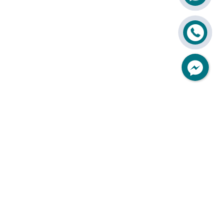
Bao bì - "Nhân viên bán hàng
thầm lặng" của doanh nghiệp
Tag SEO
google news bao pp dệt
bao bì giấy kraft
Chứng nhận hợp quy chất