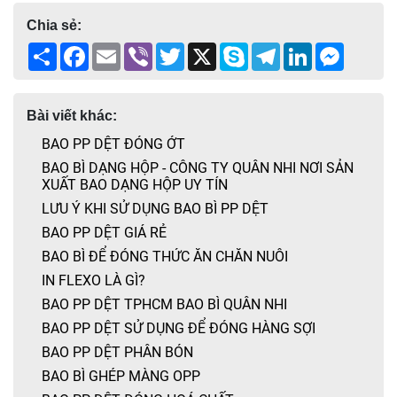
Chia sẻ:
Share
Facebook
Email
Viber
Twitter
X
Skype
Telegram
LinkedIn
Messen
Bài viết khác:
BAO PP DỆT ĐÓNG ỚT
BAO BÌ DẠNG HỘP - CÔNG TY QUÂN NHI NƠI SẢN
XUẤT BAO DẠNG HỘP UY TÍN
LƯU Ý KHI SỬ DỤNG BAO BÌ PP DỆT
BAO PP DỆT GIÁ RẺ
BAO BÌ ĐỂ ĐÓNG THỨC ĂN CHĂN NUÔI
IN FLEXO LÀ GÌ?
BAO PP DỆT TPHCM BAO BÌ QUÂN NHI
BAO PP DỆT SỬ DỤNG ĐỂ ĐÓNG HÀNG SỢI
BAO PP DỆT PHÂN BÓN
BAO BÌ GHÉP MÀNG OPP