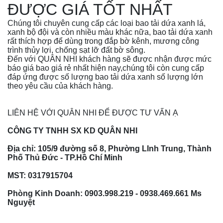
ĐƯỢC GIÁ TỐT NHẤT
Chúng tôi chuyên cung cấp các loại bao tải dứa xanh lá,
xanh bộ đội và còn nhiều màu khác nữa, bao tải dứa xanh
rất thích hợp để dùng trong đắp bờ kênh, mương công
trình thủy lợi, chống sạt lỡ đất bờ sông.
Đến với QUÂN NHI khách hàng sẽ được nhận được mức
báo giá bao giá rẻ nhất hiện nay,chúng tôi còn cung cấp
đáp ứng được số lượng bao tải dứa xanh số lượng lớn
theo yêu cầu của khách hàng.
LIÊN HỆ VỚI QUÂN NHI ĐỂ ĐƯỢC TƯ VẤN Ạ
CÔNG TY TNHH SX KD QUÂN NHI
Địa chỉ: 105/9 đường số 8, Phường LInh Trung, Thành
Phố Thủ Đức - TP.Hồ Chí Minh
MST:
0317915704
Phòng Kinh Doanh: 0903.998.219 -
0938.469.661
Ms
Nguyệt