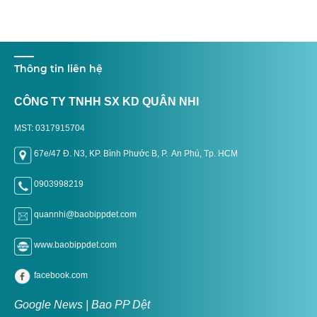
Thông tin liên hệ
CÔNG TY TNHH SX KD QUÂN NHI
MST: 0317915704
67e/47 Đ. N3, KP. Bình Phước B, P. An Phú, Tp. H
CM
0903998219
quannhi@baobippdet.com
www.baobippdet.com
facebook.com
Google News | Bao PP Dệt