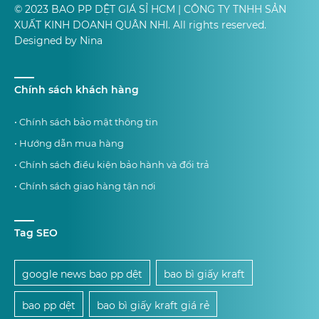
© 2023 BAO PP DỆT GIÁ SỈ HCM | CÔNG TY TNHH SẢN
XUẤT KINH DOANH QUÂN NHI. All rights reserved.
Designed by Nina
Chính sách khách hàng
• Chính sách bảo mật thông tin
• Hướng dẫn mua hàng
• Chính sách điều kiện bảo hành và đổi trả
• Chính sách giao hàng tận nơi
Tag SEO
google news bao pp dệt
bao bì giấy kraft
bao pp dệt
bao bì giấy kraft giá rẻ