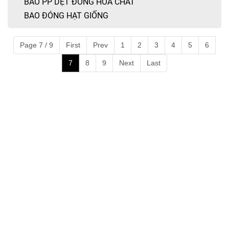
BAO PP DỆT ĐÓNG HOÁ CHẤT
BAO ĐÓNG HẠT GIỐNG
Page 7 / 9
First
Prev
1
2
3
4
5
6
7
8
9
Next
Last