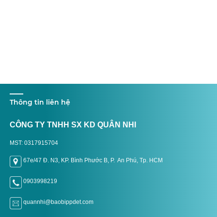
Thông tin liên hệ
CÔNG TY TNHH SX KD QUÂN NHI
MST: 0317915704
67e/47 Đ. N3, KP. Bình Phước B, P. An Phú, Tp. H
CM
0903998219
quannhi@baobippdet.com