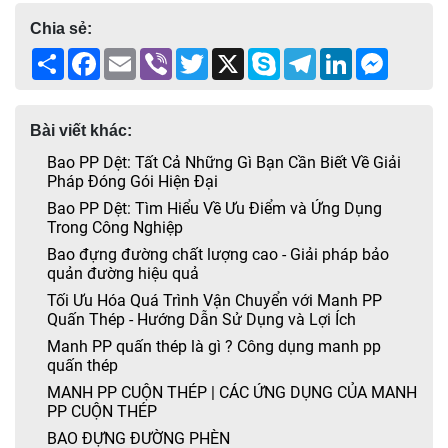
Chia sẻ:
Share
Facebook
Email
Viber
Twitter
X
Skype
Telegram
LinkedIn
Messen
Bài viết khác:
Bao PP Dệt: Tất Cả Những Gì Bạn Cần Biết Về Giải
Pháp Đóng Gói Hiện Đại
Bao PP Dệt: Tìm Hiểu Về Ưu Điểm và Ứng Dụng
Trong Công Nghiệp
Bao đựng đường chất lượng cao - Giải pháp bảo
quản đường hiệu quả
Tối Ưu Hóa Quá Trình Vận Chuyển với Manh PP
Quấn Thép - Hướng Dẫn Sử Dụng và Lợi Ích
Manh PP quấn thép là gì ? Công dụng manh pp
quấn thép
MANH PP CUỘN THÉP | CÁC ỨNG DỤNG CỦA MANH
PP CUỘN THÉP
BAO ĐỰNG ĐƯỜNG PHÈN