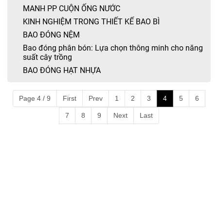
MANH PP CUỘN ỐNG NƯỚC
KINH NGHIỆM TRONG THIẾT KẾ BAO BÌ
BAO ĐÓNG NỆM
Bao đóng phân bón: Lựa chọn thông minh cho năng
suất cây trồng
BAO ĐÓNG HẠT NHỰA
Page 4 / 9
First
Prev
1
2
3
4
5
6
7
8
9
Next
Last