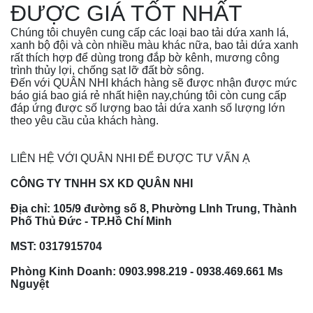
ĐƯỢC GIÁ TỐT NHẤT
Chúng tôi chuyên cung cấp các loại bao tải dứa xanh lá,
xanh bộ đội và còn nhiều màu khác nữa, bao tải dứa xanh
rất thích hợp để dùng trong đắp bờ kênh, mương công
trình thủy lợi, chống sạt lỡ đất bờ sông.
Đến với QUÂN NHI khách hàng sẽ được nhận được mức
báo giá bao giá rẻ nhất hiện nay,chúng tôi còn cung cấp
đáp ứng được số lượng bao tải dứa xanh số lượng lớn
theo yêu cầu của khách hàng.
LIÊN HỆ VỚI QUÂN NHI ĐỂ ĐƯỢC TƯ VẤN Ạ
CÔNG TY TNHH SX KD QUÂN NHI
Địa chỉ: 105/9 đường số 8, Phường LInh Trung, Thành
Phố Thủ Đức - TP.Hồ Chí Minh
MST:
0317915704
Phòng Kinh Doanh: 0903.998.219 -
0938.469.661
Ms
Nguyệt