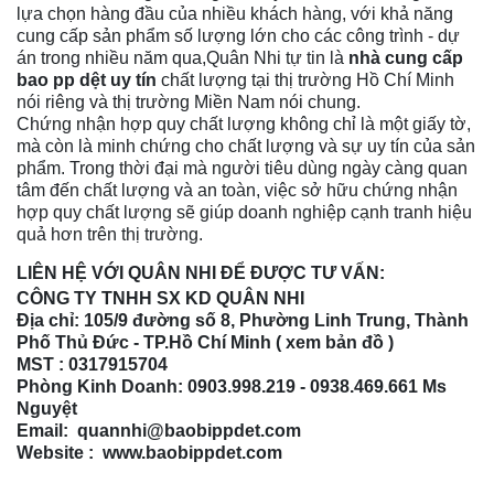
lựa chọn hàng đầu của nhiều khách hàng, với khả năng
cung cấp sản phẩm số lượng lớn cho các công trình - dự
án trong nhiều năm qua,Quân Nhi tự tin là
nhà cung cấp
bao pp dệt uy tín
chất lượng tại thị trường Hồ Chí Minh
nói riêng và thị trường Miền Nam nói chung.
Chứng nhận hợp quy chất lượng không chỉ là một giấy tờ,
mà còn là minh chứng cho chất lượng và sự uy tín của sản
phẩm. Trong thời đại mà người tiêu dùng ngày càng quan
tâm đến chất lượng và an toàn, việc sở hữu chứng nhận
hợp quy chất lượng sẽ giúp doanh nghiệp cạnh tranh hiệu
quả hơn trên thị trường.
LIÊN HỆ VỚI QUÂN NHI ĐỂ ĐƯỢC TƯ VẤN:
CÔNG TY TNHH SX KD QUÂN NHI
Địa chỉ: 105/9 đường số 8, Phường Linh Trung, Thành
Phố Thủ Đức - TP.Hồ Chí Minh (
xem bản đồ
)
MST : 0317915704
Phòng Kinh Doanh: 0903.998.219 - 0938.469.661 Ms
Nguyệt
Email: quannhi@baobippdet.com
Website : www.baobippdet.com