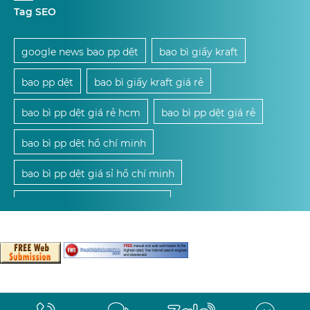
Tag SEO
google news bao pp dệt
bao bì giấy kraft
bao pp dệt
bao bì giấy kraft giá rẻ
bao bì pp dệt giá rẻ hcm
bao bì pp dệt giá rẻ
bao bì pp dệt hồ chí minh
bao bì pp dệt giá sỉ hồ chí minh
mua bao bì pp dệt giá sỉ hcm
mua bao bì pp dệt giá sỉ
mua bao bì pp dệt
cung cấp bao bì pp dệt giá sỉ hcm
cung cấp bao bì pp dệt giá sỉ