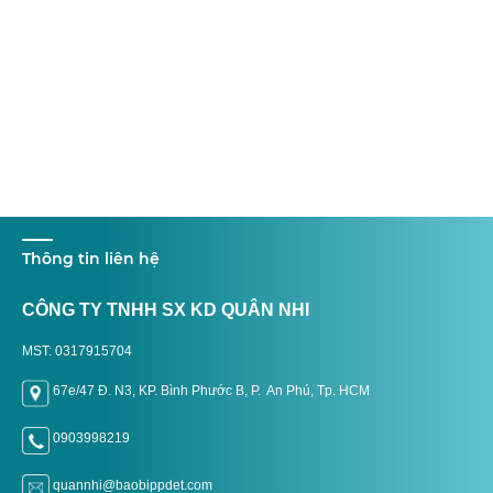
Thông tin liên hệ
CÔNG TY TNHH SX KD QUÂN NHI
MST: 0317915704
67e/47 Đ. N3, KP. Bình Phước B, P. An Phú, Tp. H
CM
0903998219
quannhi@baobippdet.com