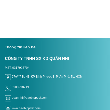
Thông tin liên hệ
CÔNG TY TNHH SX KD QUÂN NHI
MST: 0317915704
67e/47 Đ. N3, KP. Bình Phước B, P. An Phú, Tp. H
CM
0903998219
quannhi@baobippdet.com
www.baobippdet.com