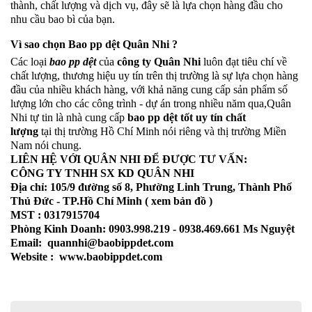
thành, chất lượng và dịch vụ, đây sẽ là lựa chọn hàng đầu cho
nhu cầu bao bì của bạn.
Vì sao chọn Bao pp dệt Quân Nhi ?
Các loại
bao pp dệt
của
công ty Quân Nhi
luôn đạt tiêu chí về
chất lượng, thương hiệu uy tín trên thị trường là sự lựa chọn hàng
đầu của nhiều khách hàng, với khả năng cung cấp sản phẩm số
lượng lớn cho các công trình - dự án trong nhiều năm qua,Quân
Nhi tự tin là nhà cung cấp
bao pp dệt tốt uy tín chất
lượng
tại thị trường Hồ Chí Minh nói riêng và thị trường Miền
Nam nói chung.
LIÊN HỆ VỚI QUÂN NHI ĐỂ ĐƯỢC TƯ VẤN:
CÔNG TY TNHH SX KD QUÂN NHI
Địa chỉ: 105/9 đường số 8, Phường Linh Trung, Thành Phố
Thủ Đức - TP.Hồ Chí Minh ( xem bản đồ )
MST : 0317915704
Phòng Kinh Doanh: 0903.998.219 - 0938.469.661 Ms Nguyệt
Email: quannhi@baobippdet.com
Website : www.baobippdet.com