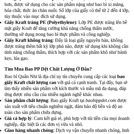
hơn, được sử dụng cho các sản phẩm nặng như bao bì xi măng,
hóa chất, thức ăn chăn nuôi. Số lớp của giấy có thể từ 2 đến 4 lớp,
tùy thuộc vào mục đích sử dụng.
Giấy Kraft tráng PE (Polyethylene)
: Lớp PE được tráng lên bề
mặt giấy Kraft để tăng cường khả năng chống thấm nước,
thường sử dụng trong bao bì thực phẩm và công nghiệp.
Giấy Kraft không tráng
: Đây là loại giấy nguyên bản, không
được tráng thêm bất kỳ lớp phủ nào, được sử dụng khi không cần
tính năng chống thấm, thích hợp với các sản phẩm khô như bánh
kẹo, lúa gạo.
Tìm Mua Bao PP Dệt Chất Lượng Ở Đâu?
Bao bì Quân Nhi là địa chỉ uy tín chuyên cung cấp các loại
bao
giấy Kraft chất lượng cao
với giá cả cạnh tranh. Tại đây, bạn sẽ
tìm thấy nhiều sản phẩm
với kích thước và mẫu mã đa dạng, đáp
ứng được nhu cầu của nhiều ngành nghề khác nhau.
Sản phẩm chất lượng
: Bao giấy Kraft tại
baobippdet.com
được
sản xuất với tiêu chuẩn nghiêm ngặt, đảm bảo độ bền và độ an
toàn cho sản phẩm chứa đựng.
Giá cả hợp lý
: Cam kết giá rẻ, phù hợp với túi tiền của mọi doanh
nghiệp, đặc biệt là các đơn vị vừa và nhỏ.
Giao hàng nhanh chóng
: Dịch vụ vận chuyển nhanh chóng, linh