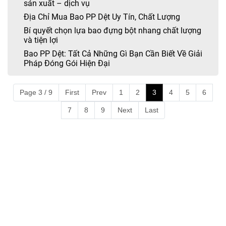
sản xuất – dịch vụ
Địa Chỉ Mua Bao PP Dệt Uy Tín, Chất Lượng
Bí quyết chọn lựa bao đựng bột nhang chất lượng
và tiện lợi
Bao PP Dệt: Tất Cả Những Gì Bạn Cần Biết Về Giải
Pháp Đóng Gói Hiện Đại
Page 3 / 9
First
Prev
1
2
3
4
5
6
7
8
9
Next
Last