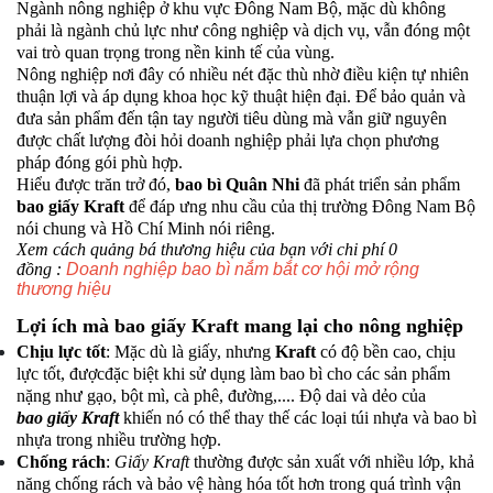
Ngành nông nghiệp ở khu vực Đông Nam Bộ, mặc dù không
phải là ngành chủ lực như công nghiệp và dịch vụ, vẫn đóng một
vai trò quan trọng trong nền kinh tế của vùng.
Nông nghiệp nơi đây có nhiều nét đặc thù nhờ điều kiện tự nhiên
thuận lợi và áp dụng khoa học kỹ thuật hiện đại. Để bảo quản và
đưa sản phẩm đến tận tay người tiêu dùng mà vẫn giữ nguyên
được chất lượng đòi hỏi doanh nghiệp phải lựa chọn phương
pháp đóng gói phù hợp.
Hiểu được trăn trở đó,
bao bì Quân Nhi
đã phát triển sản phẩm
bao giấy Kraft
để đáp ưng nhu cầu của thị trường Đông Nam Bộ
nói chung và Hồ Chí Minh nói riêng.
Xem cách quảng bá thương hiệu của bạn với chi phí 0
đồng :
Doanh nghiệp bao bì nắm bắt cơ hội mở rộng
thương hiệu
Lợi ích mà
bao giấy Kraft
mang lại cho nông nghiệp
Chịu lực tốt
: Mặc dù là giấy, nhưng
Kraft
có độ bền cao, chịu
lực tốt, đượcđặc biệt khi sử dụng làm bao bì cho các sản phẩm
nặng như gạo, bột mì, cà phê, đường,.... Độ dai và dẻo của
bao giấy Kraft
khiến nó có thể thay thế các loại túi nhựa và bao bì
nhựa trong nhiều trường hợp.
Chống rách
:
Giấy Kraft
thường được sản xuất với nhiều lớp, khả
năng chống rách và bảo vệ hàng hóa tốt hơn trong quá trình vận