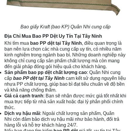
Bao giấy Kraft (
bao KP
) Quân Nhi cung cấp
Địa Chỉ Mua Bao PP Dệt Uy Tín Tại Tây Ninh
Khi tìm mua
bao PP dệt
tại Tây Ninh
, điều quan trọng là
bạn nên lựa chọn các nhà cung cấp uy tín, có nhiều năm
kinh nghiệm trong ngành bao bì. Những doanh nghiệp này
không chỉ cung cấp sản phẩm chất lượng mà còn mang
đến giải pháp đóng gói hiệu quả cho khách hàng.
Sản phẩm bao pp dệt chất lượng cao
: Quân Nhi cung
cấp
bao PP dệt tại Tây Ninh
cam kết sử dụng nguyên liệu
nhựa
PP chất lượng, giúp bao bì đạt tiêu chuẩn về độ bền
và khả năng chống thấm.
Giá cả cạnh tranh
: Bạn sẽ nhận được mức giá tốt nhất khi
mua trực tiếp từ nhà sản xuất hoặc đại lý phân phối chính
thức.
Dịch vụ hậu mãi
: Ngoài chất lượng sản phẩm, Quân
Nhi còn đảm bảo dịch vụ hậu mãi như bảo hành, đổi trả
hàng lỗi và hỗ trợ khách hàng 24/7.
Nếu bạn đang tìm kiếm
bao PP dệt
giá tốt, uy tín tại Tây