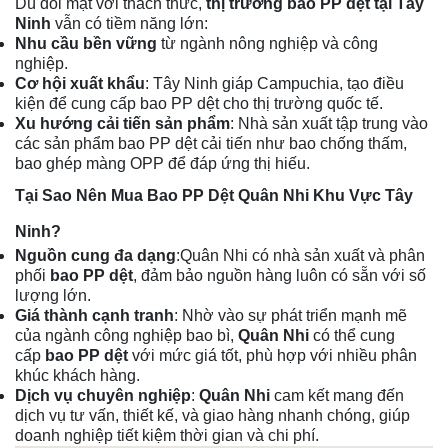
Dù đối mặt với thách thức,
thị trường bao PP dệt tại Tây
Ninh
vẫn có tiềm năng lớn:
Nhu cầu bền vững
từ ngành nông nghiệp và công
nghiệp.
Cơ hội xuất khẩu
: Tây Ninh giáp Campuchia, tạo điều
kiện để cung cấp bao PP dệt cho thị trường quốc tế.
Xu hướng cải tiến sản phẩm
: Nhà sản xuất tập trung vào
các sản phẩm bao PP dệt cải tiến như bao chống thấm,
bao ghép màng OPP để đáp ứng thị hiếu.
Tại Sao Nên Mua Bao PP Dệt Quân Nhi Khu Vực Tây
Ninh?
Nguồn cung đa dạng
:Quân Nhi có nhà sản xuất và phân
phối
bao PP dệt
, đảm bảo nguồn hàng luôn có sẵn với số
lượng lớn.
Giá thành cạnh tranh
: Nhờ vào sự phát triển mạnh mẽ
của ngành công nghiệp bao bì,
Quân Nhi
có thể cung
cấp
bao PP dệt
với mức giá tốt, phù hợp với nhiều phân
khúc khách hàng.
Dịch vụ chuyên nghiệp
:
Quân Nhi
cam kết mang đến
dịch vụ tư vấn, thiết kế, và giao hàng nhanh chóng, giúp
doanh nghiệp tiết kiệm thời gian và chi phí.