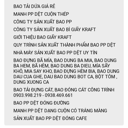
BAO TẢI DỨA GIÁ RẺ
MANH PP DỆT CUỘN THÉP
CÔNG TY SẢN XUẤT BAO PP
CÔNG TY SẢN XUẤT BAO BÌ GIẤY KRAFT
GIỚI THIỆU BAO GIẤY KRAFT
QUY TRÌNH SẢN XUẤT THÀNH PHẨM BAO PP DỆT
NHÀ MÁY SẢN XUẤT BAO PP DỆT UY TÍN
BAO ĐỰNG BÃ MÍA, BAO DUNG BA MIA, BAO DUNG
BA HEM, BÃ HÈM, BAO DUNG BA DIEU, MÍA SẤY
KHÔ, MIA SAY KHO, BAO ĐỰNG HÈM BIA, BAO DUNG
DAU CUA GHE, DAU BAO DUNG BOT CA, BỘT TÔM ,
DUNG XUONG CA
BAO TẢI ĐỰNG CÁT, BAO ĐÓNG CÁT CÔNG TRÌNH
0903.998.219 - 0938.469.661
BAO PP DỆT ĐÓNG ĐƯỜNG
MANH PP DỆT DẠNG CUỘN CÓ TRÁNG MÀNG
SẢN XUẤT BAO PP DỆT ĐÓNG CAFE