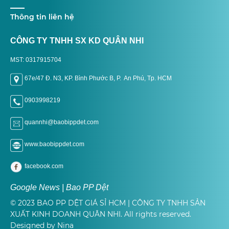
Thông tin liên hệ
CÔNG TY TNHH SX KD QUÂN NHI
MST: 0317915704
67e/47 Đ. N3, KP. Bình Phước B, P. An Phú, Tp. H
CM
0903998219
quannhi@baobippdet.com
www.baobippdet.com
facebook.com
Google News | Bao PP Dệt
© 2023 BAO PP DỆT GIÁ SỈ HCM | CÔNG TY TNHH SẢN
XUẤT KINH DOANH QUÂN NHI. All rights reserved.
Designed by Nina