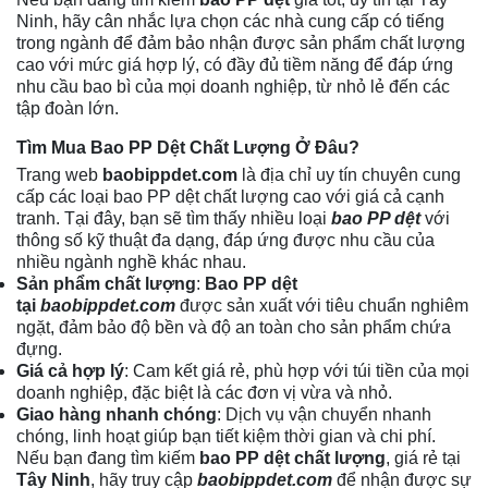
Ninh, hãy cân nhắc lựa chọn các nhà cung cấp có tiếng
trong ngành để đảm bảo nhận được sản phẩm chất lượng
cao với mức giá hợp lý, có đầy đủ tiềm năng để đáp ứng
nhu cầu bao bì của mọi doanh nghiệp, từ nhỏ lẻ đến các
tập đoàn lớn.
Tìm Mua Bao PP Dệt Chất Lượng Ở Đâu?
Trang web
baobippdet.com
là địa chỉ uy tín chuyên cung
cấp các loại
bao PP dệt
chất lượng cao với giá cả cạnh
tranh. Tại đây, bạn sẽ tìm thấy nhiều loại
bao PP dệt
với
thông số kỹ thuật đa dạng, đáp ứng được nhu cầu của
nhiều ngành nghề khác nhau.
Sản phẩm chất lượng
:
Bao PP dệt
tại
baobippdet.com
được sản xuất với tiêu chuẩn nghiêm
ngặt, đảm bảo độ bền và độ an toàn cho sản phẩm chứa
đựng.
Giá cả hợp lý
: Cam kết giá rẻ, phù hợp với túi tiền của mọi
doanh nghiệp, đặc biệt là các đơn vị vừa và nhỏ.
Giao hàng nhanh chóng
: Dịch vụ vận chuyển nhanh
chóng, linh hoạt giúp bạn tiết kiệm thời gian và chi phí.
Nếu bạn đang tìm kiếm
bao PP dệt chất lượng
, giá rẻ tại
Tây Ninh
, hãy truy cập
baobippdet.com
để nhận được sự