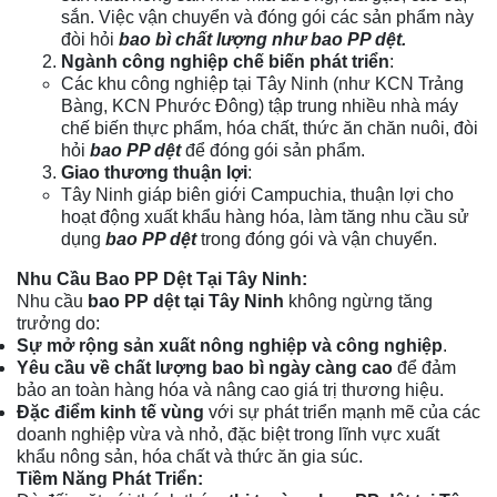
sắn. Việc vận chuyển và đóng gói các sản phẩm này
đòi hỏi
bao bì chất lượng như bao PP dệt.
Ngành công nghiệp chế biến phát triển
:
Các khu công nghiệp tại Tây Ninh (như KCN Trảng
Bàng, KCN Phước Đông) tập trung nhiều nhà máy
chế biến thực phẩm, hóa chất, thức ăn chăn nuôi, đòi
hỏi
bao PP dệt
để đóng gói sản phẩm.
Giao thương thuận lợi
:
Tây Ninh giáp biên giới Campuchia, thuận lợi cho
hoạt động xuất khẩu hàng hóa, làm tăng nhu cầu sử
dụng
bao PP dệt
trong đóng gói và vận chuyển.
Nhu Cầu Bao PP Dệt Tại Tây Ninh:
Nhu cầu
bao PP dệt
tại Tây Ninh
không ngừng tăng
trưởng do:
Sự mở rộng sản xuất nông nghiệp và công nghiệp
.
Yêu cầu về chất lượng bao bì ngày càng cao
để đảm
bảo an toàn hàng hóa và nâng cao giá trị thương hiệu.
Đặc điểm kinh tế vùng
với sự phát triển mạnh mẽ của các
doanh nghiệp vừa và nhỏ, đặc biệt trong lĩnh vực xuất
khẩu nông sản, hóa chất và thức ăn gia súc.
Tiềm Năng Phát Triển: