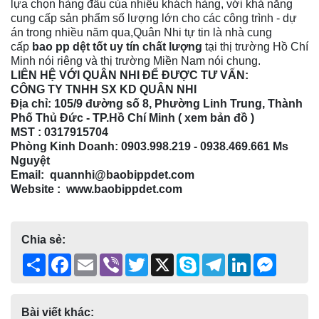
lựa chọn hàng đầu của nhiều khách hàng, với khả năng
cung cấp sản phẩm số lượng lớn cho các công trình - dự
án trong nhiều năm qua,Quân Nhi tự tin là nhà cung
cấp
bao pp dệt tốt uy tín chất lượng
tại thị trường Hồ Chí
Minh nói riêng và thị trường Miền Nam nói chung.
LIÊN HỆ VỚI QUÂN NHI ĐỂ ĐƯỢC TƯ VẤN:
CÔNG TY TNHH SX KD QUÂN NHI
Địa chỉ: 105/9 đường số 8, Phường Linh Trung, Thành
Phố Thủ Đức - TP.Hồ Chí Minh (
xem bản đồ
)
MST :
0317915704
Phòng Kinh Doanh: 0903.998.219 -
0938.469.661
Ms
Nguyệt
Email: quannhi@baobippdet.com
Website : www.baobippdet.com
Chia sẻ:
Share
Facebook
Email
Viber
Twitter
X
Skype
Telegram
LinkedIn
Messen
Bài viết khác: