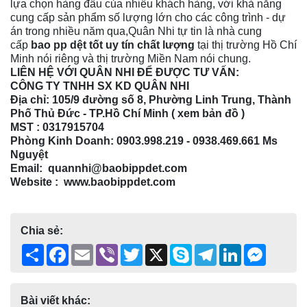
lựa chọn hàng đầu của nhiều khách hàng, với khả năng
cung cấp sản phẩm số lượng lớn cho các công trình - dự
án trong nhiều năm qua,Quân Nhi tự tin là nhà cung
cấp
bao pp dệt tốt uy tín chất lượng
tại thị trường Hồ Chí
Minh nói riêng và thị trường Miền Nam nói chung.
LIÊN HỆ VỚI QUÂN NHI ĐỂ ĐƯỢC TƯ VẤN:
CÔNG TY TNHH SX KD QUÂN NHI
Địa chỉ: 105/9 đường số 8, Phường Linh Trung, Thành
Phố Thủ Đức - TP.Hồ Chí Minh (
xem bản đồ
)
MST :
0317915704
Phòng Kinh Doanh: 0903.998.219 -
0938.469.661
Ms
Nguyệt
Email: quannhi@baobippdet.com
Website : www.baobippdet.com
Chia sẻ:
Share
Facebook
Email
Viber
Twitter
X
Skype
Telegram
LinkedIn
Messen
Bài viết khác: