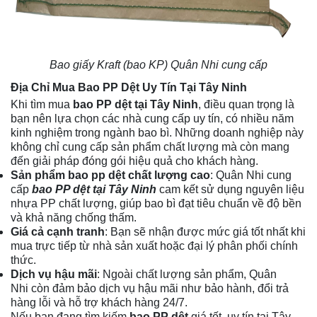
Bao giấy Kraft (
bao KP
) Quân Nhi cung cấp
Địa Chỉ Mua Bao PP Dệt Uy Tín Tại Tây Ninh
Khi tìm mua
bao PP dệt
tại Tây Ninh
, điều quan trọng là
bạn nên lựa chọn các nhà cung cấp uy tín, có nhiều năm
kinh nghiệm trong ngành bao bì. Những doanh nghiệp này
không chỉ cung cấp sản phẩm chất lượng mà còn mang
đến giải pháp đóng gói hiệu quả cho khách hàng.
Sản phẩm bao pp dệt chất lượng cao
: Quân Nhi cung
cấp
bao PP dệt tại Tây Ninh
cam kết sử dụng nguyên liệu
nhựa
PP chất lượng, giúp bao bì đạt tiêu chuẩn về độ bền
và khả năng chống thấm.
Giá cả cạnh tranh
: Bạn sẽ nhận được mức giá tốt nhất khi
mua trực tiếp từ nhà sản xuất hoặc đại lý phân phối chính
thức.
Dịch vụ hậu mãi
: Ngoài chất lượng sản phẩm, Quân
Nhi còn đảm bảo dịch vụ hậu mãi như bảo hành, đổi trả
hàng lỗi và hỗ trợ khách hàng 24/7.
Nếu bạn đang tìm kiếm
bao PP dệt
giá tốt, uy tín tại Tây