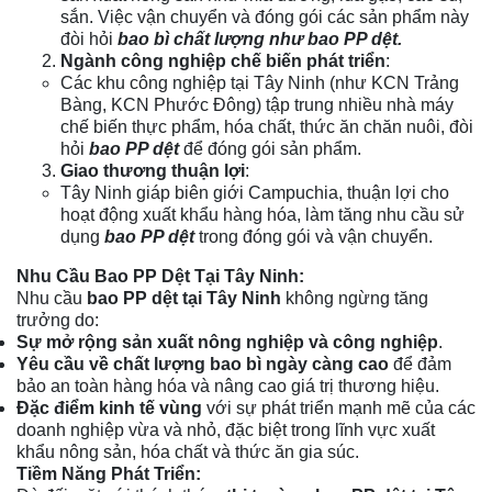
sắn. Việc vận chuyển và đóng gói các sản phẩm này
đòi hỏi
bao bì chất lượng như bao PP dệt.
Ngành công nghiệp chế biến phát triển
:
Các khu công nghiệp tại Tây Ninh (như KCN Trảng
Bàng, KCN Phước Đông) tập trung nhiều nhà máy
chế biến thực phẩm, hóa chất, thức ăn chăn nuôi, đòi
hỏi
bao PP dệt
để đóng gói sản phẩm.
Giao thương thuận lợi
:
Tây Ninh giáp biên giới Campuchia, thuận lợi cho
hoạt động xuất khẩu hàng hóa, làm tăng nhu cầu sử
dụng
bao PP dệt
trong đóng gói và vận chuyển.
Nhu Cầu Bao PP Dệt Tại Tây Ninh:
Nhu cầu
bao PP dệt
tại Tây Ninh
không ngừng tăng
trưởng do:
Sự mở rộng sản xuất nông nghiệp và công nghiệp
.
Yêu cầu về chất lượng bao bì ngày càng cao
để đảm
bảo an toàn hàng hóa và nâng cao giá trị thương hiệu.
Đặc điểm kinh tế vùng
với sự phát triển mạnh mẽ của các
doanh nghiệp vừa và nhỏ, đặc biệt trong lĩnh vực xuất
khẩu nông sản, hóa chất và thức ăn gia súc.
Tiềm Năng Phát Triển: