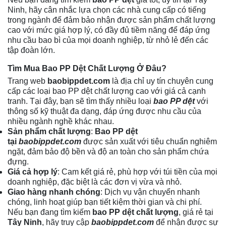
Ninh, hãy cân nhắc lựa chọn các nhà cung cấp có tiếng
trong ngành để đảm bảo nhận được sản phẩm chất lượng
cao với mức giá hợp lý, có đầy đủ tiềm năng để đáp ứng
nhu cầu bao bì của mọi doanh nghiệp, từ nhỏ lẻ đến các
tập đoàn lớn.
Tìm Mua Bao PP Dệt Chất Lượng Ở Đâu?
Trang web
baobippdet.com
là địa chỉ uy tín chuyên cung
cấp các loại
bao PP dệt
chất lượng cao với giá cả cạnh
tranh. Tại đây, bạn sẽ tìm thấy nhiều loại
bao PP dệt
với
thông số kỹ thuật đa dạng, đáp ứng được nhu cầu của
nhiều ngành nghề khác nhau.
Sản phẩm chất lượng
:
Bao PP dệt
tại
baobippdet.com
được sản xuất với tiêu chuẩn nghiêm
ngặt, đảm bảo độ bền và độ an toàn cho sản phẩm chứa
đựng.
Giá cả hợp lý
: Cam kết giá rẻ, phù hợp với túi tiền của mọi
doanh nghiệp, đặc biệt là các đơn vị vừa và nhỏ.
Giao hàng nhanh chóng
: Dịch vụ vận chuyển nhanh
chóng, linh hoạt giúp bạn tiết kiệm thời gian và chi phí.
Nếu bạn đang tìm kiếm
bao PP dệt chất lượng
, giá rẻ tại
Tây Ninh
, hãy truy cập
baobippdet.com
để nhận được sự