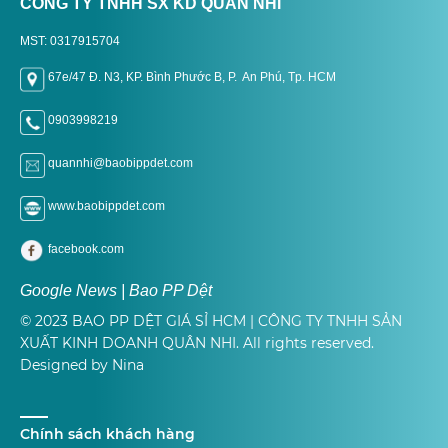
CÔNG TY TNHH SX KD QUÂN NHI
MST: 0317915704
67e/47 Đ. N3, KP. Bình Phước B, P. An Phú, Tp. H
CM
0903998219
quannhi@baobippdet.com
www.baobippdet.com
facebook.com
Google News | Bao PP Dệt
© 2023 BAO PP DỆT GIÁ SỈ HCM | CÔNG TY TNHH SẢN
XUẤT KINH DOANH QUÂN NHI. All rights reserved.
Designed by Nina
Chính sách khách hàng