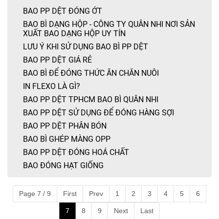
BAO PP DỆT ĐÓNG ỚT
BAO BÌ DẠNG HỘP - CÔNG TY QUÂN NHI NƠI SẢN
XUẤT BAO DẠNG HỘP UY TÍN
LƯU Ý KHI SỬ DỤNG BAO BÌ PP DỆT
BAO PP DỆT GIÁ RẺ
BAO BÌ ĐỂ ĐÓNG THỨC ĂN CHĂN NUÔI
IN FLEXO LÀ GÌ?
BAO PP DỆT TPHCM BAO BÌ QUÂN NHI
BAO PP DỆT SỬ DỤNG ĐỂ ĐÓNG HÀNG SỢI
BAO PP DỆT PHÂN BÓN
BAO BÌ GHÉP MÀNG OPP
BAO PP DỆT ĐÓNG HOÁ CHẤT
BAO ĐÓNG HẠT GIỐNG
Page 7 / 9
First
Prev
1
2
3
4
5
6
7
8
9
Next
Last