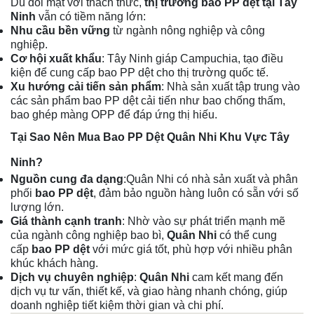
Dù đối mặt với thách thức,
thị trường bao PP dệt tại Tây
Ninh
vẫn có tiềm năng lớn:
Nhu cầu bền vững
từ ngành nông nghiệp và công
nghiệp.
Cơ hội xuất khẩu
: Tây Ninh giáp Campuchia, tạo điều
kiện để cung cấp bao PP dệt cho thị trường quốc tế.
Xu hướng cải tiến sản phẩm
: Nhà sản xuất tập trung vào
các sản phẩm bao PP dệt cải tiến như bao chống thấm,
bao ghép màng OPP để đáp ứng thị hiếu.
Tại Sao Nên Mua Bao PP Dệt Quân Nhi Khu Vực Tây
Ninh?
Nguồn cung đa dạng
:Quân Nhi có nhà sản xuất và phân
phối
bao PP dệt
, đảm bảo nguồn hàng luôn có sẵn với số
lượng lớn.
Giá thành cạnh tranh
: Nhờ vào sự phát triển mạnh mẽ
của ngành công nghiệp bao bì,
Quân Nhi
có thể cung
cấp
bao PP dệt
với mức giá tốt, phù hợp với nhiều phân
khúc khách hàng.
Dịch vụ chuyên nghiệp
:
Quân Nhi
cam kết mang đến
dịch vụ tư vấn, thiết kế, và giao hàng nhanh chóng, giúp
doanh nghiệp tiết kiệm thời gian và chi phí.