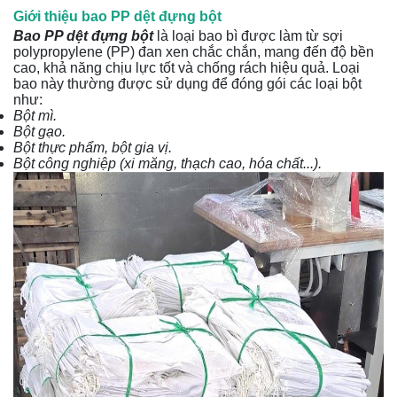
Giới thiệu bao PP dệt đựng bột
Bao PP dệt đựng bột
là loại bao bì được làm từ sợi
polypropylene (PP) đan xen chắc chắn, mang đến độ bền
cao, khả năng chịu lực tốt và chống rách hiệu quả. Loại
bao này thường được sử dụng để đóng gói các loại bột
như:
Bột mì.
Bột gạo.
Bột thực phẩm, bột gia vị.
Bột công nghiệp (xi măng, thạch cao, hóa chất...).