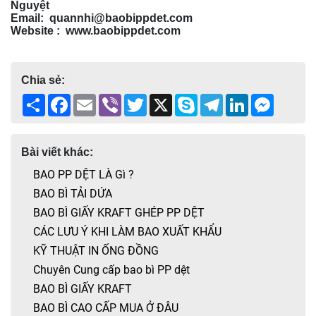
Nguyệt
Email: quannhi@baobippdet.com
Website : www.baobippdet.com
Chia sẻ:
Share
Facebook
Email
Viber
Twitter
X
Skype
Telegram
LinkedIn
Messen
Bài viết khác:
BAO PP DỆT LÀ Gì ?
BAO BÌ TẢI DỨA
BAO BÌ GIẤY KRAFT GHÉP PP DỆT
CÁC LƯU Ý KHI LÀM BAO XUẤT KHẨU
KỸ THUẬT IN ỐNG ĐỒNG
Chuyên Cung cấp bao bì PP dệt
BAO BÌ GIẤY KRAFT
BAO BÌ CAO CẤP MUA Ở ĐÂU