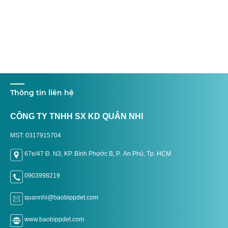
Thông tin liên hệ
CÔNG TY TNHH SX KD QUÂN NHI
MST: 0317915704
67e/47 Đ. N3, KP. Bình Phước B, P. An Phú, Tp. H
CM
0903998219
quannhi@baobippdet.com
www.baobippdet.com