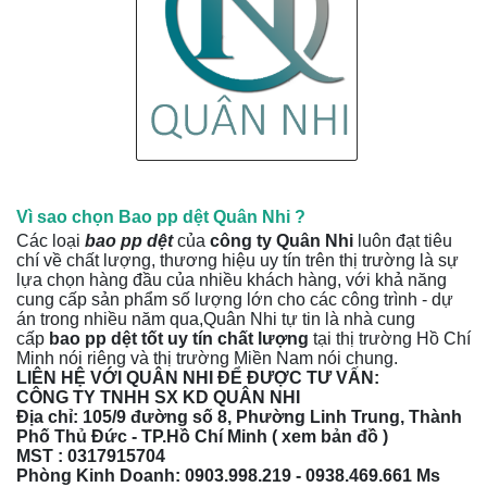
Vì sao chọn Bao pp dệt Quân Nhi ?
Các loại
bao pp dệt
của
công ty Quân Nhi
luôn đạt tiêu
chí về chất lượng, thương hiệu uy tín trên thị trường là sự
lựa chọn hàng đầu của nhiều khách hàng, với khả năng
cung cấp sản phẩm số lượng lớn cho các công trình - dự
án trong nhiều năm qua,Quân Nhi tự tin là nhà cung
cấp
bao pp dệt tốt uy tín chất lượng
tại thị trường Hồ Chí
Minh nói riêng và thị trường Miền Nam nói chung.
LIÊN HỆ VỚI QUÂN NHI ĐỂ ĐƯỢC TƯ VẤN:
CÔNG TY TNHH SX KD QUÂN NHI
Địa chỉ: 105/9 đường số 8, Phường Linh Trung, Thành
Phố Thủ Đức - TP.Hồ Chí Minh (
xem bản đồ
)
MST :
0317915704
Phòng Kinh Doanh: 0903.998.219 -
0938.469.661
Ms