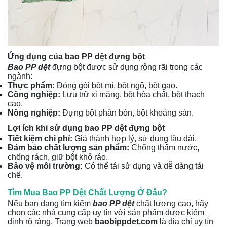
Ứng dụng của bao PP dệt đựng bột
Bao PP dệt
đựng bột được sử dụng rộng rãi trong các
ngành:
Thực phẩm:
Đóng gói bột mì, bột ngô, bột gạo.
Công nghiệp:
Lưu trữ xi măng, bột hóa chất, bột thạch
cao.
Nông nghiệp:
Đựng bột phân bón, bột khoáng sản.
Lợi ích khi sử dụng bao PP dệt đựng bột
Tiết kiệm chi phí:
Giá thành hợp lý, sử dụng lâu dài.
Đảm bảo chất lượng sản phẩm:
Chống thấm nước,
chống rách, giữ bột khô ráo.
Bảo vệ môi trường:
Có thể tái sử dụng và dễ dàng tái
chế.
Tìm Mua Bao PP Dệt Chất Lượng Ở Đâu?
Nếu bạn đang tìm kiếm
bao PP dệt
chất lượng cao, hãy
chọn các nhà cung cấp uy tín với sản phẩm được kiểm
định rõ ràng. Trang web
baobippdet.com
là địa chỉ uy tín