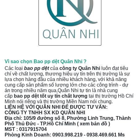
Vì sao chọn Bao pp dệt Quân Nhi ?
Các loại
bao pp dệt
của
công ty Quân Nhi
luôn đạt tiêu
chí về chất lượng, thương hiệu uy tín trên thị trường là sự
lựa chọn hàng đầu của nhiều khách hàng, với khả năng
cung cấp sản phẩm số lượng lớn cho các công trình - dự
án trong nhiều năm qua,Quân Nhi tự tin là nhà cung
cấp
bao pp dệt tốt uy tín chất lượng
tại thị trường Hồ Chí
Minh nói riêng và thị trường Miền Nam nói chung.
LIÊN HỆ VỚI QUÂN NHI ĐỂ ĐƯỢC TƯ VẤN:
CÔNG TY TNHH SX KD QUÂN NHI
Địa chỉ: 105/9 đường số 8, Phường Linh Trung, Thành
Phố Thủ Đức - TP.Hồ Chí Minh (
xem bản đồ
)
MST :
0317915704
Phòng Kinh Doanh: 0903.998.219 -
0938.469.661
Ms