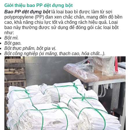
Giới thiệu bao PP dệt đựng bột
Bao PP dệt đựng bột
là loại bao bì được làm từ sợi
polypropylene (PP) đan xen chắc chắn, mang đến độ bền
cao, khả năng chịu lực tốt và chống rách hiệu quả. Loại
bao này thường được sử dụng để đóng gói các loại bột
như:
Bột mì.
Bột gạo.
Bột thực phẩm, bột gia vị.
Bột công nghiệp (xi măng, thạch cao, hóa chất...).