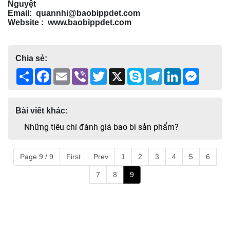
Nguyệt
Email: quannhi@baobippdet.com
Website : www.baobippdet.com
Chia sẻ:
Share
Facebook
Email
Viber
Twitter
X
Skype
Telegram
LinkedIn
Messen
Bài viết khác:
Những tiêu chí đánh giá bao bì sản phẩm?
Page 9 / 9
First
Prev
1
2
3
4
5
6
7
8
9