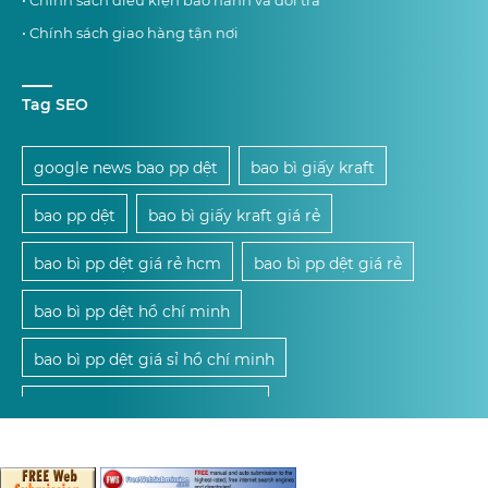
• Chính sách điều kiện bảo hành và đổi trả
• Chính sách giao hàng tận nơi
Tag SEO
google news bao pp dệt
bao bì giấy kraft
bao pp dệt
bao bì giấy kraft giá rẻ
bao bì pp dệt giá rẻ hcm
bao bì pp dệt giá rẻ
bao bì pp dệt hồ chí minh
bao bì pp dệt giá sỉ hồ chí minh
mua bao bì pp dệt giá sỉ hcm
mua bao bì pp dệt giá sỉ
mua bao bì pp dệt