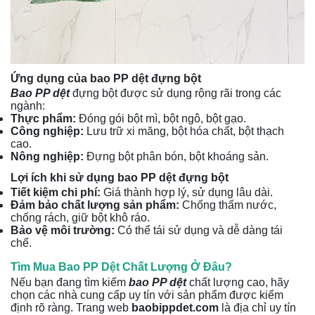
Ứng dụng của bao PP dệt đựng bột
Bao PP dệt
đựng bột được sử dụng rộng rãi trong các
ngành:
Thực phẩm:
Đóng gói bột mì, bột ngô, bột gạo.
Công nghiệp:
Lưu trữ xi măng, bột hóa chất, bột thạch
cao.
Nông nghiệp:
Đựng bột phân bón, bột khoáng sản.
Lợi ích khi sử dụng bao PP dệt đựng bột
Tiết kiệm chi phí:
Giá thành hợp lý, sử dụng lâu dài.
Đảm bảo chất lượng sản phẩm:
Chống thấm nước,
chống rách, giữ bột khô ráo.
Bảo vệ môi trường:
Có thể tái sử dụng và dễ dàng tái
chế.
Tìm Mua Bao PP Dệt Chất Lượng Ở Đâu?
Nếu bạn đang tìm kiếm
bao PP dệt
chất lượng cao, hãy
chọn các nhà cung cấp uy tín với sản phẩm được kiểm
định rõ ràng. Trang web
baobippdet.com
là địa chỉ uy tín