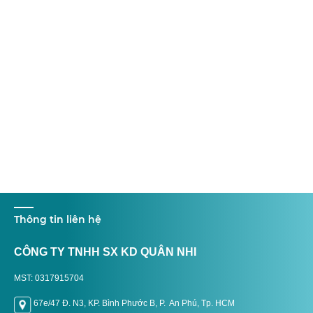
Thông tin liên hệ
CÔNG TY TNHH SX KD QUÂN NHI
MST: 0317915704
67e/47 Đ. N3, KP. Bình Phước B, P. An Phú, Tp. H
CM