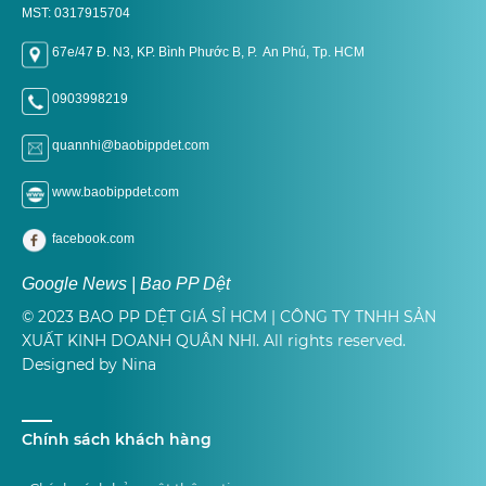
MST: 0317915704
67e/47 Đ. N3, KP. Bình Phước B, P. An Phú, Tp. H
CM
0903998219
quannhi@baobippdet.com
www.baobippdet.com
facebook.com
Google News | Bao PP Dệt
© 2023 BAO PP DỆT GIÁ SỈ HCM | CÔNG TY TNHH SẢN
XUẤT KINH DOANH QUÂN NHI. All rights reserved.
Designed by Nina
Chính sách khách hàng