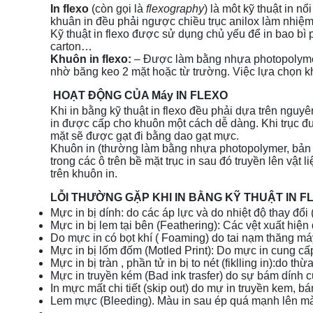
In flexo
(còn gọi là
flexography
) là môt kỹ thuật in n
khuân in đều phải ngược chiều trục anilox làm nhiệm 
Kỹ thuật in flexo được sử dụng chủ yếu để in bao bì p
carton…
Khuôn in flexo:
– Được làm bằng nhựa photopolymer
nhờ băng keo 2 mặt hoặc từ trường. Việc lựa chọn khu
HOẠT ĐỘNG CỦA Máy IN FLEXO
Khi in bằng kỹ thuật in flexo đều phải dựa trên nguy
in được cấp cho khuôn một cách dễ dàng. Khi trục đ
mặt sẽ được gạt đi bằng dao gạt mực.
Khuôn in (thường làm bằng nhựa photopolymer, bản in
trong các ô trên bề mặt trục in sau đó truyền lên vật
trên khuôn in.
LỖI THƯỜNG GẶP KHI IN BẰNG KỸ THUẬT IN F
Mực in bị dính: do các áp lực và do nhiệt độ thay đổi 
Mực in bị lem tại bên (Feathering): Các vệt xuất h
Do mực in có bọt khí ( Foaming) do tai nạm thăng 
Mực in bị lốm đốm (Motled Print): Do mực in cung cấ
Mực in bị tràn , phần tử in bị to nét (fiklling in):do t
Mực in truyền kém (Bad ink trasfer) do sự bám dính 
In mực mất chi tiết (skip out) do mự in truyền kem, bá
Lem mực (Bleeding). Màu in sau ép quá mạnh lên màu