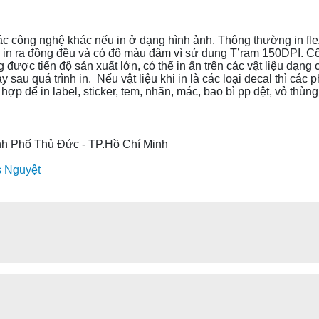
ác công nghệ khác nếu in ở dạng hình ảnh. Thông thường in fle
 in ra đồng đều và có độ màu đậm vì sử dụng T’ram 150DPI. Cô
 được tiến độ sản xuất lớn, có thể in ấn trên các vật liệu dạn
 sau quá trình in. Nếu vật liệu khi in là các loại decal thì c
ợp để in label, sticker, tem, nhãn, mác, bao bì pp dệt, vỏ thùng
nh Phố Thủ Đức - TP.Hồ Chí Minh
s Nguyệt
dIn
Messenger