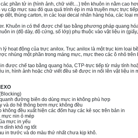
ổi các phần tử in (hình ảnh, chữ viết…) trên khuôn in nằm cao hơ
vụ cấp mực sau đó qua quá trình ép in mà truyền mực trực tiếp l
p dệt, thùng carton, in các loại decal nhãn hàng hóa, các loại mà
. Khuôn in có thể được chế tạo bằng phương pháp quang hóa, 
ôn in (độ dày, độ cứng, số lớp) phụ thuộc vào vật liệu in (giấy
ên lý hoạt động của trực anilox. Trục anilox là một trục kim lo
ược nhúng một phần trong máng mực, mực theo các ô nhỏ trên b
 được chế tạo bằng quang hóa, CTP-trực tiếp từ máy tính hoặc
 liệu in, hình ảnh hoặc chữ viết đều sẽ được in nổi lên vật liệu
LEXO
(Blocking)
iện quanh đường biên do dùng mực in không phù hợp
máy và do hệ thông bơm mực không đều
p không đều xuất hiện các đốm hay các kẻ sọc trên bản in
hừa mực nin ỏ mép
của mực in yếu
m dính khô ng tốt
 in trước và do màu thứ nhất chưa kịp khô.