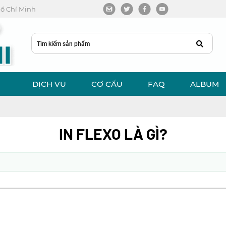
 Hồ Chí Minh
DỊCH VỤ
CƠ CẤU
FAQ
ALBUM
IN FLEXO LÀ GÌ?