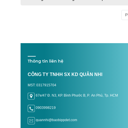
P
Thông tin liên hệ
CÔNG TY TNHH SX KD QUÂN NHI
MST: 0317915704
67e/47 Đ. N3, KP. Bình Phước B, P. An Phú, Tp. H
CM
0903998219
quannhi@baobippdet.com