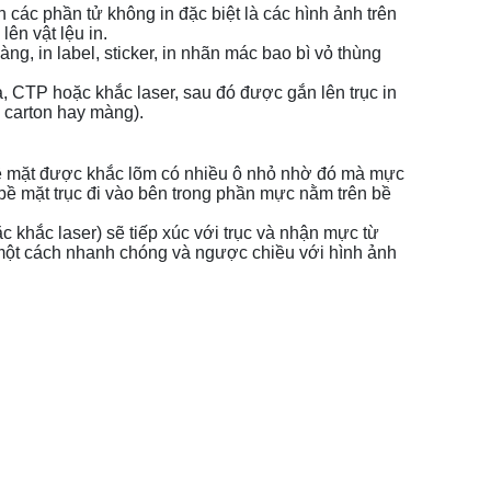
n các phần tử không in đặc biệt là các hình ảnh trên
ên vật lệu in.
ng, in label, sticker, in nhãn mác bao bì vỏ thùng
CTP hoặc khắc laser, sau đó được gắn lên trục in
, carton hay màng).
ại bề mặt được khắc lõm có nhiều ô nhỏ nhờ đó mà mực
ề mặt trục đi vào bên trong phần mực nằm trên bề
 khắc laser) sẽ tiếp xúc với trục và nhận mực từ
 in một cách nhanh chóng và ngược chiều với hình ảnh