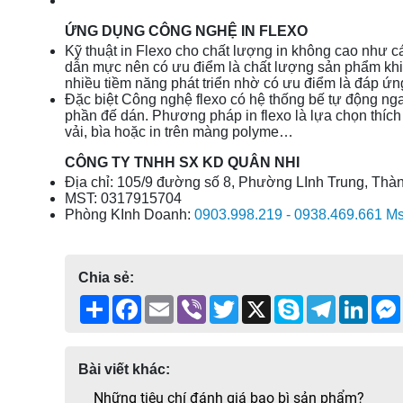
ỨNG DỤNG CÔNG NGHỆ IN FLEXO
Kỹ thuật in Flexo cho chất lượng in không cao như c
dẫn mực nên có ưu điểm là chất lượng sản phẩm khi
nhiều tiềm năng phát triển nhờ có ưu điểm là đáp ứng
Đặc biệt Công nghệ flexo có hệ thống bế tự động ngay
phần đế dán. Phương pháp in flexo là lựa chọn thích h
vải, bìa hoặc in trên màng polyme…
CÔNG TY TNHH SX KD QUÂN NHI
Địa chỉ: 105/9 đường số 8, Phường LInh Trung, Thà
MST:
0317915704
Phòng KInh Doanh:
0903.998.219 - 0938.469.661 M
Chia sẻ:
Share
Facebook
Email
Viber
Twitter
X
Skype
Telegram
Linke
Bài viết khác:
Những tiêu chí đánh giá bao bì sản phẩm?