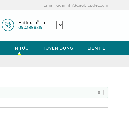
Email: quannhi@baobippdet.com
Hotline hỗ trợ:
0903998219
TIN TỨC
TUYỂN DỤNG
LIÊN HỆ