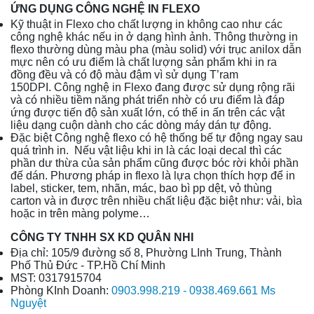
ỨNG DỤNG CÔNG NGHỆ IN FLEXO
Kỹ thuật in Flexo cho chất lượng in không cao như các
công nghệ khác nếu in ở dạng hình ảnh. Thông thường in
flexo thường dùng màu pha (màu solid) với trục anilox dẫn
mực nên có ưu điểm là chất lượng sản phẩm khi in ra
đồng đều và có độ màu đậm vì sử dụng T’ram
150DPI. Công nghệ in Flexo đang được sử dụng rộng rãi
và có nhiều tiềm năng phát triển nhờ có ưu điểm là đáp
ứng được tiến độ sản xuất lớn, có thể in ấn trên các vật
liệu dạng cuộn dành cho các dòng máy dán tự động.
Đặc biệt Công nghệ flexo có hệ thống bế tự động ngay sau
quá trình in. Nếu vật liệu khi in là các loại decal thì các
phần dư thừa của sản phẩm cũng được bóc rời khỏi phần
đế dán. Phương pháp in flexo là lựa chọn thích hợp để in
label, sticker, tem, nhãn, mác, bao bì pp dệt, vỏ thùng
carton và in được trên nhiều chất liệu đặc biệt như: vải, bìa
hoặc in trên màng polyme…
CÔNG TY TNHH SX KD QUÂN NHI
Địa chỉ: 105/9 đường số 8, Phường LInh Trung, Thành
Phố Thủ Đức - TP.Hồ Chí Minh
MST:
0317915704
Phòng KInh Doanh:
0903.998.219 - 0938.469.661 Ms
Nguyệt