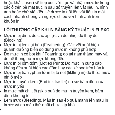
hoặc khắc laser) sẽ tiếp xúc với trục và nhận mực từ trong
các ô trên bề mặt trục in sau đó truyền lên vật liệu in, hình
ảnh hoặc chữ viết đều sẽ được in nổi lên vật liệu in một
cách nhanh chóng và ngược chiều với hình ảnh trên
khuôn in.
LỖI THƯỜNG GẶP KHI IN BẰNG KỸ THUẬT IN FLEXO
Mực in bị dính: do các áp lực và do nhiệt độ thay đổi
(Blocking)
Mực in bị lem tại bên (Feathering): Các vệt xuất hiện
quanh đường biên do dùng mực in không phù hợp
Do mực in có bọt khí ( Foaming) do tai nạm thăng máy và
do hệ thông bơm mực không đều
Mực in bị lốm đốm (Motled Print): Do mực in cung cấp
không đều xuất hiện các đốm hay các kẻ sọc trên bản in
Mực in bị tràn , phần tử in bị to nét (fiklling in):do thừa mực
nin ỏ mép
Mực in truyền kém (Bad ink trasfer) do sự bám dính của
mực in yếu
In mực mất chi tiết (skip out) do mự in truyền kem, bám
dính khô ng tốt
Lem mực (Bleeding). Màu in sau ép quá mạnh lên màu in
trước và do màu thứ nhất chưa kịp khô.