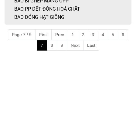
BAO BÌ GHÉP MÀNG OPP
BAO PP DỆT ĐÓNG HOÁ CHẤT
BAO ĐÓNG HẠT GIỐNG
Page 7 / 9
First
Prev
1
2
3
4
5
6
7
8
9
Next
Last