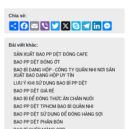
Chia sẻ:
Share
Facebook
Email
Viber
Twitter
X
Skype
Telegram
LinkedIn
Messen
Bài viết khác:
SẢN XUẤT BAO PP DỆT ĐÓNG CAFE
BAO PP DỆT ĐÓNG ỚT
BAO BÌ DẠNG HỘP - CÔNG TY QUÂN NHI NƠI SẢN
XUẤT BAO DẠNG HỘP UY TÍN
LƯU Ý KHI SỬ DỤNG BAO BÌ PP DỆT
BAO PP DỆT GIÁ RẺ
BAO BÌ ĐỂ ĐÓNG THỨC ĂN CHĂN NUÔI
BAO PP DỆT TPHCM BAO BÌ QUÂN NHI
BAO PP DỆT SỬ DỤNG ĐỂ ĐÓNG HÀNG SỢI
BAO PP DỆT PHÂN BÓN