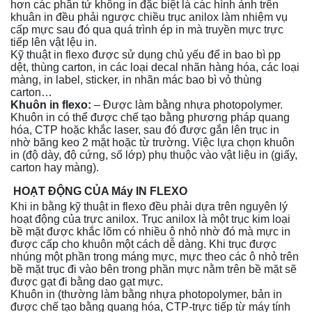
hơn các phần tử không in đặc biệt là các hình ảnh trên
khuân in đều phải ngược chiều trục anilox làm nhiệm vụ
cấp mực sau đó qua quá trình ép in mà truyền mực trực
tiếp lên vật lệu in.
Kỹ thuật in flexo được sử dụng chủ yếu để in bao bì pp
dệt, thùng carton, in các loại decal nhãn hàng hóa, các loại
màng, in label, sticker, in nhãn mác bao bì vỏ thùng
carton…
Khuôn in flexo:
– Được làm bằng nhựa photopolymer.
Khuôn in có thể được chế tạo bằng phương pháp quang
hóa, CTP hoặc khắc laser, sau đó được gắn lên trục in
nhờ băng keo 2 mặt hoặc từ trường. Việc lựa chọn khuôn
in (độ dày, độ cứng, số lớp) phụ thuộc vào vật liệu in (giấy,
carton hay màng).
HOẠT ĐỘNG CỦA Máy IN FLEXO
Khi in bằng kỹ thuật in flexo đều phải dựa trên nguyên lý
hoạt động của trực anilox. Trục anilox là một trục kim loại
bề mặt được khắc lõm có nhiều ô nhỏ nhờ đó mà mực in
được cấp cho khuôn một cách dễ dàng. Khi trục được
nhúng một phần trong máng mực, mực theo các ô nhỏ trên
bề mặt trục đi vào bên trong phần mực nằm trên bề mặt sẽ
được gạt đi bằng dao gạt mực.
Khuôn in (thường làm bằng nhựa photopolymer, bản in
được chế tạo bằng quang hóa, CTP-trực tiếp từ máy tính