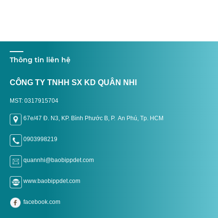
Thông tin liên hệ
CÔNG TY TNHH SX KD QUÂN NHI
MST: 0317915704
67e/47 Đ. N3, KP. Bình Phước B, P. An Phú, Tp. H
CM
0903998219
quannhi@baobippdet.com
www.baobippdet.com
facebook.com