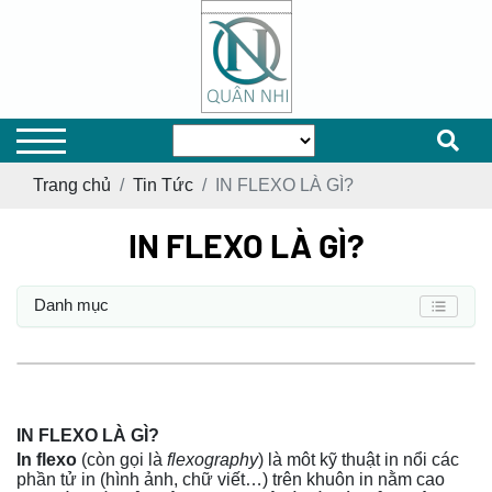
Trang chủ
Tin Tức
IN FLEXO LÀ GÌ?
IN FLEXO LÀ GÌ?
Danh mục
IN FLEXO LÀ GÌ?
In flexo
(còn gọi là
flexography
) là môt kỹ thuật in nổi các
phần tử in (hình ảnh, chữ viết…) trên khuôn in nằm cao