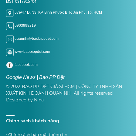
MST: 0317915704
67e/47 Đ. N3, KP. Bình Phước B, P. An Phú, Tp. H
CM
0903998219
quannhi@baobippdet.com
www.baobippdet.com
facebook.com
Google News | Bao PP Dệt
© 2023 BAO PP DỆT GIÁ SỈ HCM | CÔNG TY TNHH SẢN
XUẤT KINH DOANH QUÂN NHI. All rights reserved.
Designed by Nina
Chính sách khách hàng
• Chính sách bảo mật thông tin