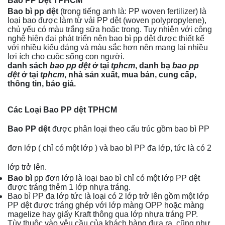
Bao PP Dệt TPHCM
Bao bì pp dệt
(trong tiếng anh là: PP woven fertilizer) là
loại bao được làm từ vải PP dệt (woven polypropylene),
chủ yếu có màu trắng sữa hoặc trong. Tuy nhiên với công
nghệ hiện đại phát triển nên bao bì pp dệt được thiết kế
với nhiều kiểu dáng và màu sắc hơn nên mang lại nhiều
lợi ích cho cuộc sống con người.
danh sách
bao pp dệt
ở tại
tphcm
, danh bạ
bao pp
dệt
ở tại
tphcm
, nhà sản xuất, mua bán, cung cấp,
thông
tin, báo giá.
Các Loại Bao PP dệt TPHCM
Bao PP dệt
được phân loại theo cấu trúc gồm bao bì PP
đơn lớp ( chỉ có một lớp ) và bao bì PP đa lớp, tức là có 2
lớp trở lên.
Bao bì
pp đơn lớp là loại bao bì chỉ có một lớp PP dệt
được tráng thêm 1 lớp nhựa tráng.
Bao bì PP đa lớp tức là loại có 2 lớp trở lên gồm một lớp
PP dệt được tráng ghép với lớp màng OPP hoặc màng
magelize hay giấy Kraft thông qua lớp nhựa tráng PP.
Tùy thuộc vào yêu cầu của khách hàng đưa ra, cũng như