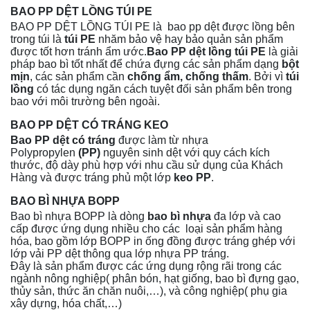
BAO PP DỆT LỒNG TÚI PE
BAO PP DỆT LỒNG TÚI PE là bao pp dệt được lồng bên
trong túi là
túi PE
nhăm bảo vệ hay bảo quản sản phẩm
được tốt hơn tránh ẩm ước.
Bao PP dệt lồng túi PE
là giải
pháp bao bì tốt nhất để chứa đựng các sản phẩm dạng
bột
mịn
, các sản phẩm cần
chống ẩm, chống thấm
. Bởi vì
túi
lồng
có tác dụng ngăn cách tuyệt đối sản phẩm bên trong
bao với môi trường bên ngoài.
BAO PP DỆT CÓ TRÁNG KEO
Bao PP dệt
có tráng
được làm từ nhựa
Polypropylen
(PP)
nguyên sinh dệt với quy cách kích
thước, độ dày phù hợp với nhu cầu sử dụng của Khách
Hàng và được tráng phủ một lớp
keo PP
.
BAO BÌ NHỰA BOPP
Bao bì nhựa BOPP là dòng
bao bì nhựa
đa lớp và cao
cấp được ứng dụng nhiều cho các loại sản phẩm hàng
hóa, bao gồm lớp BOPP in ống đồng được tráng ghép với
lớp vải PP dệt thông qua lớp nhựa PP tráng.
Đây là sản phẩm được các ứng dụng rộng rãi trong các
ngành nông nghiệp( phân bón, hạt giống, bao bì đựng gạo,
thủy sản, thức ăn chăn nuôi,…), và công nghiệp( phụ gia
xây dựng, hóa chất,…)