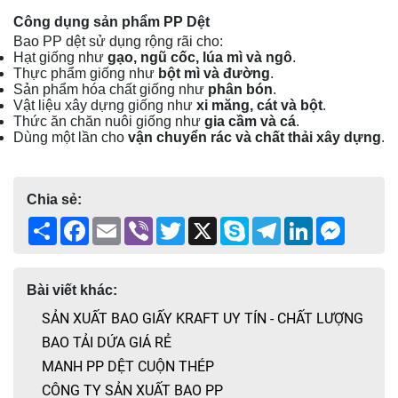
Công dụng sản phẩm PP Dệt
Bao PP dệt sử dụng rộng rãi cho:
Hạt giống như
gạo, ngũ cốc, lúa mì và ngô
.
Thực phẩm giống như
bột mì và đường
.
Sản phẩm hóa chất giống như
phân bón
.
Vật liệu xây dựng giống như
xi măng, cát và bột
.
Thức ăn chăn nuôi giống như
gia cầm và cá
.
Dùng một lần cho
vận chuyển rác và chất thải xây dựng
.
Chia sẻ:
Share
Facebook
Email
Viber
Twitter
X
Skype
Telegram
LinkedIn
Messen
Bài viết khác:
SẢN XUẤT BAO GIẤY KRAFT UY TÍN - CHẤT LƯỢNG
BAO TẢI DỨA GIÁ RẺ
MANH PP DỆT CUỘN THÉP
CÔNG TY SẢN XUẤT BAO PP