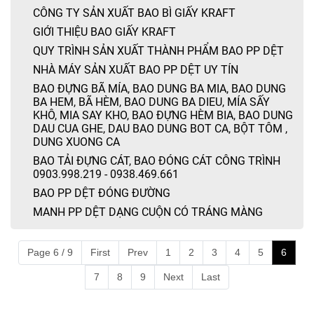
CÔNG TY SẢN XUẤT BAO BÌ GIẤY KRAFT
GIỚI THIỆU BAO GIẤY KRAFT
QUY TRÌNH SẢN XUẤT THÀNH PHẨM BAO PP DỆT
NHÀ MÁY SẢN XUẤT BAO PP DỆT UY TÍN
BAO ĐỰNG BÃ MÍA, BAO DUNG BA MIA, BAO DUNG
BA HEM, BÃ HÈM, BAO DUNG BA DIEU, MÍA SẤY
KHÔ, MIA SAY KHO, BAO ĐỰNG HÈM BIA, BAO DUNG
DAU CUA GHE, DAU BAO DUNG BOT CA, BỘT TÔM ,
DUNG XUONG CA
BAO TẢI ĐỰNG CÁT, BAO ĐÓNG CÁT CÔNG TRÌNH
0903.998.219 - 0938.469.661
BAO PP DỆT ĐÓNG ĐƯỜNG
MANH PP DỆT DẠNG CUỘN CÓ TRÁNG MÀNG
Page 6 / 9
First
Prev
1
2
3
4
5
6
7
8
9
Next
Last