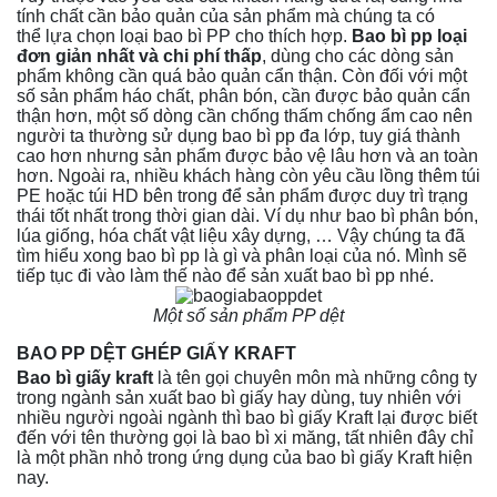
tính chất cần bảo quản của sản phẩm mà chúng ta có
thể lựa chọn loại bao bì PP cho thích hợp.
Bao bì pp loại
đơn giản nhất và chi phí thấp
, dùng cho các dòng sản
phẩm không cần quá bảo quản cẩn thận. Còn đối với một
số sản phẩm háo chất, phân bón, cần được bảo quản cẩn
thận hơn, một số dòng cần chống thấm chống ẩm cao nên
người ta thường sử dụng bao bì pp đa lớp, tuy giá thành
cao hơn nhưng sản phẩm được bảo vệ lâu hơn và an toàn
hơn. Ngoài ra, nhiều khách hàng còn yêu cầu lồng thêm túi
PE hoặc túi HD bên trong để sản phẩm được duy trì trạng
thái tốt nhất trong thời gian dài. Ví dụ như bao bì phân bón,
lúa giống, hóa chất vật liệu xây dựng, … Vậy chúng ta đã
tìm hiểu xong bao bì pp là gì và phân loại của nó. Mình sẽ
tiếp tục đi vào làm thế nào để sản xuất bao bì pp nhé.
Một số sản phẩm PP dệt
BAO PP DỆT GHÉP GIẤY KRAFT
Bao bì giấy kraft
là tên gọi chuyên môn mà những công ty
trong ngành sản xuất bao bì giấy hay dùng, tuy nhiên với
nhiều người ngoài ngành thì bao bì giấy Kraft lại được biết
đến với tên thường gọi là bao bì xi măng, tất nhiên đây chỉ
là một phần nhỏ trong ứng dụng của bao bì giấy Kraft hiện
nay.