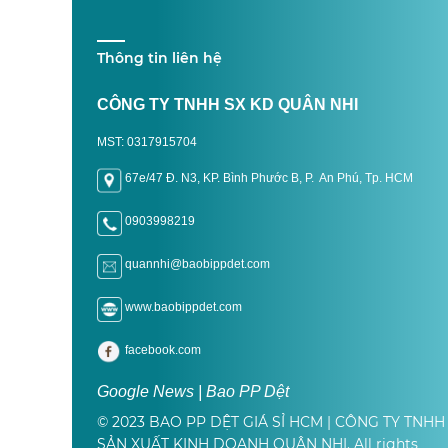
Thông tin liên hệ
CÔNG TY TNHH SX KD QUÂN NHI
MST: 0317915704
67e/47 Đ. N3, KP. Bình Phước B, P. An Phú, Tp. H
CM
0903998219
quannhi@baobippdet.com
www.baobippdet.com
facebook.com
Google News | Bao PP Dệt
© 2023 BAO PP DỆT GIÁ SỈ HCM | CÔNG TY TNHH
SẢN XUẤT KINH DOANH QUÂN NHI. All rights