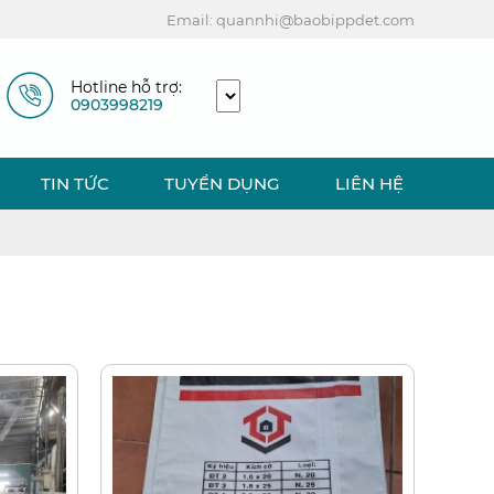
Email: quannhi@baobippdet.com
Hotline hỗ trợ:
0903998219
TIN TỨC
TUYỂN DỤNG
LIÊN HỆ