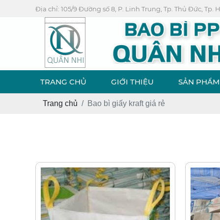
Địa chỉ: 105/9 Đường số 8, P. Linh Trung, Tp. Thủ Đức, Tp.
TRANG CHỦ
GIỚI THIỆU
SẢN PHẨM
Trang chủ
Bao bì giấy kraft giá rẻ