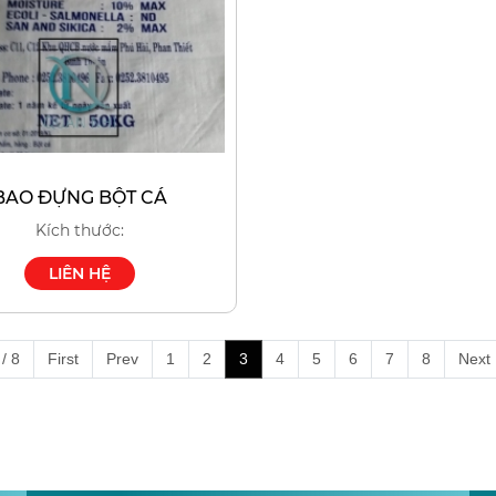
BAO ĐỰNG BỘT CÁ
Kích thước:
LIÊN HỆ
/ 8
First
Prev
1
2
3
4
5
6
7
8
Next