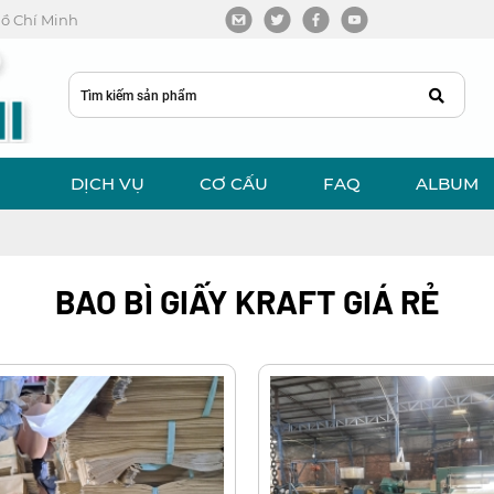
 Hồ Chí Minh
DỊCH VỤ
CƠ CẤU
FAQ
ALBUM
BAO BÌ GIẤY KRAFT GIÁ RẺ