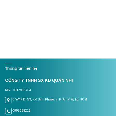
Thông tin liên hệ
CÔNG TY TNHH SX KD QUÂN NHI
MST: 0317915704
67e/47 Đ. N3, KP. Bình Phước B, P. An Phú, Tp. H
CM
0903998219