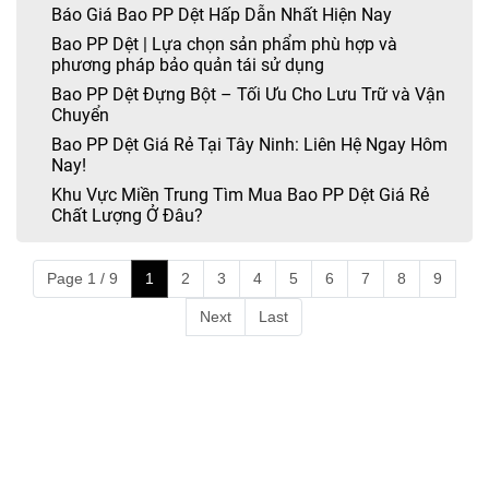
Báo Giá Bao PP Dệt Hấp Dẫn Nhất Hiện Nay
Bao PP Dệt | Lựa chọn sản phẩm phù hợp và
phương pháp bảo quản tái sử dụng
Bao PP Dệt Đựng Bột – Tối Ưu Cho Lưu Trữ và Vận
Chuyển
Bao PP Dệt Giá Rẻ Tại Tây Ninh: Liên Hệ Ngay Hôm
Nay!
Khu Vực Miền Trung Tìm Mua Bao PP Dệt Giá Rẻ
Chất Lượng Ở Đâu?
Page 1 / 9
1
2
3
4
5
6
7
8
9
Next
Last