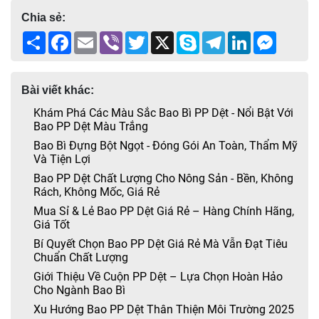
Chia sẻ:
Share
Facebook
Email
Viber
Twitter
X
Skype
Telegram
LinkedIn
Messen
Bài viết khác:
Khám Phá Các Màu Sắc Bao Bì PP Dệt - Nổi Bật Với
Bao PP Dệt Màu Trắng
Bao Bì Đựng Bột Ngọt - Đóng Gói An Toàn, Thẩm Mỹ
Và Tiện Lợi
Bao PP Dệt Chất Lượng Cho Nông Sản - Bền, Không
Rách, Không Mốc, Giá Rẻ
Mua Sỉ & Lẻ Bao PP Dệt Giá Rẻ – Hàng Chính Hãng,
Giá Tốt
Bí Quyết Chọn Bao PP Dệt Giá Rẻ Mà Vẫn Đạt Tiêu
Chuẩn Chất Lượng
Giới Thiệu Về Cuộn PP Dệt – Lựa Chọn Hoàn Hảo
Cho Ngành Bao Bì
Xu Hướng Bao PP Dệt Thân Thiện Môi Trường 2025