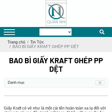
Trang chủ
Tin Tức
BAO BÌ GIẤY KRAFT GHÉP PP DỆT
BAO BÌ GIẤY KRAFT GHÉP PP
DỆT
Danh mục
Giấy Kraft có vẻ như là một cái tên hoàn toàn xa lạ đối với