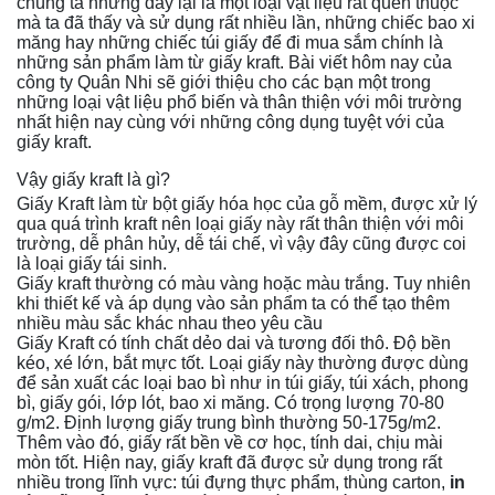
chúng ta nhưng đây lại là một loại vật liệu rất quen thuộc
mà ta đã thấy và sử dụng rất nhiều lần, những chiếc bao xi
măng hay những chiếc túi giấy để đi mua sắm chính là
những sản phẩm làm từ giấy kraft. Bài viết hôm nay của
công ty Quân Nhi sẽ giới thiệu cho các bạn một trong
những loại vật liệu phổ biến và thân thiện với môi trường
nhất hiện nay cùng với những công dụng tuyệt với của
giấy kraft.
Vậy giấy kraft là gì?
Giấy Kraft làm từ bột giấy hóa học của gỗ mềm, được xử lý
qua quá trình kraft nên loại giấy này rất thân thiện với môi
trường, dễ phân hủy, dễ tái chế, vì vậy đây cũng được coi
là loại giấy tái sinh.
Giấy kraft thường có màu vàng hoặc màu trắng. Tuy nhiên
khi thiết kế và áp dụng vào sản phẩm ta có thể tạo thêm
nhiều màu sắc khác nhau theo yêu cầu
Giấy Kraft có tính chất dẻo dai và tương đối thô. Độ bền
kéo, xé lớn, bắt mực tốt. Loại giấy này thường được dùng
để sản xuất các loại bao bì như in túi giấy, túi xách, phong
bì, giấy gói, lớp lót, bao xi măng. Có trọng lượng 70-80
g/m2. Định lượng giấy trung bình thường 50-175g/m2.
Thêm vào đó, giấy rất bền về cơ học, tính dai, chịu mài
mòn tốt. Hiện nay, giấy kraft đã được sử dụng trong rất
nhiều trong lĩnh vực: túi đựng thực phẩm, thùng carton,
in