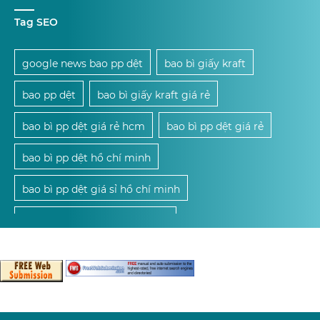
Tag SEO
google news bao pp dệt
bao bì giấy kraft
bao pp dệt
bao bì giấy kraft giá rẻ
bao bì pp dệt giá rẻ hcm
bao bì pp dệt giá rẻ
bao bì pp dệt hồ chí minh
bao bì pp dệt giá sỉ hồ chí minh
mua bao bì pp dệt giá sỉ hcm
mua bao bì pp dệt giá sỉ
mua bao bì pp dệt
cung cấp bao bì pp dệt giá sỉ hcm
cung cấp bao bì pp dệt giá sỉ