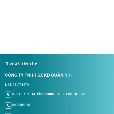
Thông tin liên hệ
CÔNG TY TNHH SX KD QUÂN NHI
MST: 0317915704
67e/47 Đ. N3, KP. Bình Phước B, P. An Phú, Tp. H
CM
0903998219