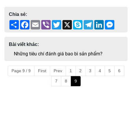
Chia sẻ:
Share
Facebook
Email
Viber
Twitter
X
Skype
Telegram
LinkedIn
Messen
Bài viết khác:
Những tiêu chí đánh giá bao bì sản phẩm?
Page 9 / 9
First
Prev
1
2
3
4
5
6
7
8
9