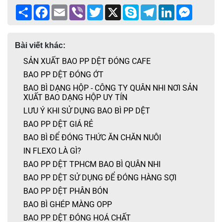
Share
Facebook
Email
Viber
Twitter
X
Skype
Telegram
LinkedIn
Messen
Bài viết khác:
SẢN XUẤT BAO PP DỆT ĐÓNG CAFE
BAO PP DỆT ĐÓNG ỚT
BAO BÌ DẠNG HỘP - CÔNG TY QUÂN NHI NƠI SẢN
XUẤT BAO DẠNG HỘP UY TÍN
LƯU Ý KHI SỬ DỤNG BAO BÌ PP DỆT
BAO PP DỆT GIÁ RẺ
BAO BÌ ĐỂ ĐÓNG THỨC ĂN CHĂN NUÔI
IN FLEXO LÀ GÌ?
BAO PP DỆT TPHCM BAO BÌ QUÂN NHI
BAO PP DỆT SỬ DỤNG ĐỂ ĐÓNG HÀNG SỢI
BAO PP DỆT PHÂN BÓN
BAO BÌ GHÉP MÀNG OPP
BAO PP DỆT ĐÓNG HOÁ CHẤT