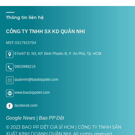
Thông tin liên hệ
CÔNG TY TNHH SX KD QUÂN NHI
MST: 0317915704
67e/47 Đ. N3, KP. Bình Phước B, P. An Phú, Tp. H
CM
0903998219
quannhi@baobippdet.com
www.baobippdet.com
facebook.com
Google News | Bao PP Dệt
© 2023 BAO PP DỆT GIÁ SỈ HCM | CÔNG TY TNHH SẢN
XUẤT KINH DOANH QUÂN NHI. All rights reserved.